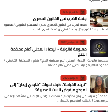
17 فبراير 2023
جنحة الضرب في القانون المصري
جنحة الضرب في القانون المصري بقلم : المستشار القانوني / محمود
الطاهر جنحة الضرب بكل بساطة تعني أن شخصًا تعدى بالضرب…
14 سبتمبر 2022
معلومة قانونية - الإدعاء المدني أمام محكمة
الجنح
معلومة قانونية الإدعاء المدني أمام محكمة الجنح؟ بقلم : المستشار القانوني /
محمود الطاهر هو ليه بندعي مدني أمام محكمة …
25 يوليو 2026
​"تريند القباحة".. كيف تحولت "هايدي زيدان" إلى
نموذج مرفوض للست المصرية؟
​ محمد أبو سيف ​في زمن تصدّرت فيه منصات التواصل الاجتماعي المشهد الإعلامي،
لم يعد غريباً أن تنقلب المفاهيم وتتحول …