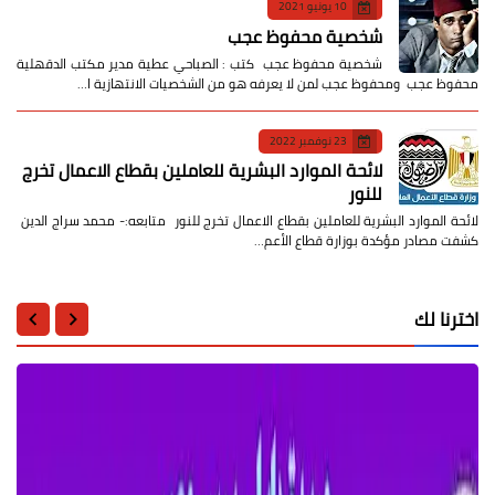
10 يونيو 2021
شخصية محفوظ عجب
شخصية محفوظ عجب كتب : الصباحي عطية مدير مكتب الدقهلية
محفوظ عجب ومحفوظ عجب لمن لا يعرفه هو من الشخصيات الانتهازية ا…
23 نوفمبر 2022
لائحة الموارد البشرية للعاملين بقطاع الاعمال تخرج
للنور
لائحة الموارد البشرية للعاملين بقطاع الاعمال تخرج للنور متابعه:- محمد سراج الدين
كشفت مصادر مؤكدة بوزارة قطاع الأعم…
اخترنا لك