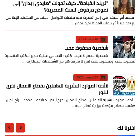
​"تريند القباحة".. كيف تحولت "هايدي زيدان" إلى
نموذج مرفوض للست المصرية؟
​ محمد أبو سيف ​في زمن تصدّرت فيه منصات التواصل الاجتماعي المشهد الإعلامي،
لم يعد غريباً أن تنقلب المفاهيم وتتحول …
10 يونيو 2021
شخصية محفوظ عجب
شخصية محفوظ عجب كتب : الصباحي عطية مدير مكتب الدقهلية
محفوظ عجب ومحفوظ عجب لمن لا يعرفه هو من الشخصيات الانتهازية ا…
23 نوفمبر 2022
لائحة الموارد البشرية للعاملين بقطاع الاعمال تخرج
للنور
لائحة الموارد البشرية للعاملين بقطاع الاعمال تخرج للنور متابعه:- محمد سراج الدين
كشفت مصادر مؤكدة بوزارة قطاع الأعم…
اخترنا لك