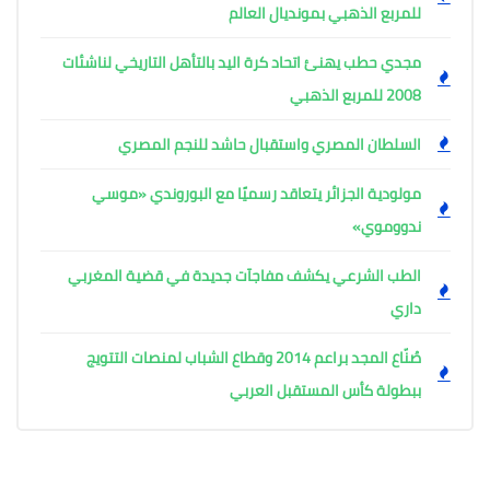
للمربع الذهبي بمونديال العالم
مجدي حطب يهنئ اتحاد كرة اليد بالتأهل التاريخي لناشئات
2008 للمربع الذهبي
السلطان المصري واستقبال حاشد للنجم المصري
مولودية الجزائر يتعاقد رسميًا مع البوروندي «موسي
ندووموي»
الطب الشرعي يكشف مفاجآت جديدة في قضية المغربي
داري
صُنّاع المجد براعم 2014 وقطاع الشباب لمنصات التتويج
ببطولة كأس المستقبل العربي