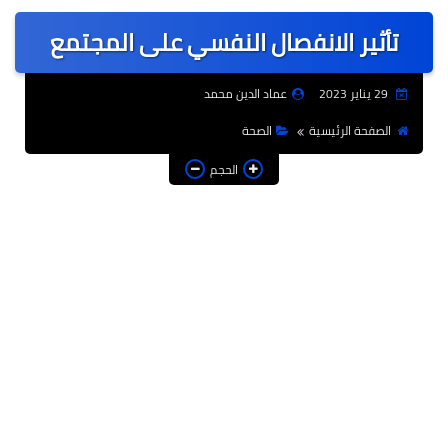
عربى
تأثير الانفصال النفسي على المجتمع
عالمى
الرياضة
29 يناير 2023
عماد الدين محمد
حوادث وقضايا
الصفحة الرئيسية
الصحة
فن
الحجم
التعليم
تكنولوجيا
السياحة والفنادق