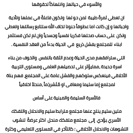
والأسوء في حياتها، وانتهاكاً لحقوقها
ان تعطي ثمرةً طيبة لمن حو لها وتكون فاعلةً في عملها وتأدية
واجباتها و إن كانت اما عطوفاً حنونا تخاف الله ستتابع رسالتها وتعطي
ولكن على حساب صحتها فكريا نفسياً وجسدياً وان لم تكن فس
تثمر
ابناء للمجتمع بفشل ذريع في الحياة بدءاً من العقد النفسية .
التي سترافقهم مدى الحياة وعدم الثقة بالنفس والخوف من بناء
اسرة جديدة ،ممايؤثر على تحصيلهم العلمي ومستوى التربية
الأخلاقي فينعكس سلوكهم والفشل عامة على المجتمع، فهم بناة
لمجتمع إما سليما ومعافى او مُتَشرذِماً ،منحلاً اخلاقياً
فالأسرة السليمة والمبنية على أساس
متين سليم ينتج عنها مجتمع مترابط سليم والانحلال والتفكك
الأسري يؤدي إلى مجتمع متفكك منحل اكثر عرضةً لنشوب
التشوهات والانحلال الأخلاقي ؛ كالتأخر في المستوى التعليمي وكثرة