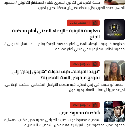
جنحة الضرب في القانون المصري بقلم : المستشار القانوني / محمود
الطاهر جنحة الضرب بكل بساطة تعني أن شخصًا تعدى بالضرب…
14 سبتمبر 2022
معلومة قانونية - الإدعاء المدني أمام محكمة
الجنح
معلومة قانونية الإدعاء المدني أمام محكمة الجنح؟ بقلم : المستشار القانوني /
محمود الطاهر هو ليه بندعي مدني أمام محكمة …
25 يوليو 2026
​"تريند القباحة".. كيف تحولت "هايدي زيدان" إلى
نموذج مرفوض للست المصرية؟
​ محمد أبو سيف ​في زمن تصدّرت فيه منصات التواصل الاجتماعي المشهد الإعلامي،
لم يعد غريباً أن تنقلب المفاهيم وتتحول …
10 يونيو 2021
شخصية محفوظ عجب
شخصية محفوظ عجب كتب : الصباحي عطية مدير مكتب الدقهلية
محفوظ عجب ومحفوظ عجب لمن لا يعرفه هو من الشخصيات الانتهازية ا…