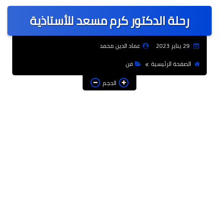
عربى
رحلة الدكتور كرم مسعد للأستاذية
عالمى
الرياضة
29 يناير 2023
عماد الدين محمد
حوادث وقضايا
الصفحة الرئيسية
فن
فن
الحجم
التعليم
تكنولوجيا
السياحة والفنادق