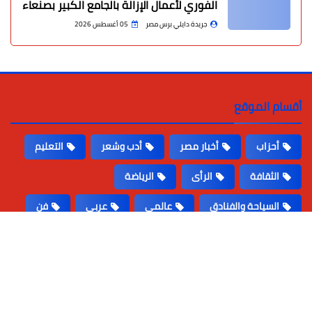
الفوري لأعمال الإزالة بالجامع الكبير بصنعاء
جريدة دايلي برس مصر
05 أغسطس 2026
أقسام الموقع
أحزاب
أخبار مصر
أدب وشعر
التعليم
الثقافة
الرأى
الرياضة
السياحة والفنادق
عالمى
عربى
فن
محافظات
مقالات
منوعات