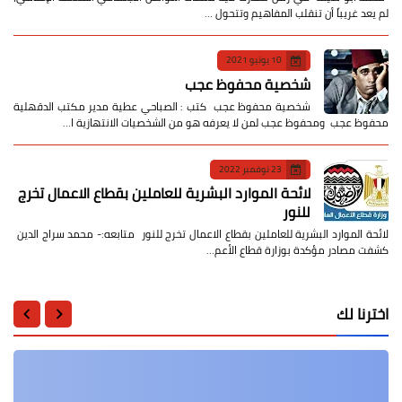
لم يعد غريباً أن تنقلب المفاهيم وتتحول …
10 يونيو 2021
شخصية محفوظ عجب
شخصية محفوظ عجب كتب : الصباحي عطية مدير مكتب الدقهلية
محفوظ عجب ومحفوظ عجب لمن لا يعرفه هو من الشخصيات الانتهازية ا…
23 نوفمبر 2022
لائحة الموارد البشرية للعاملين بقطاع الاعمال تخرج
للنور
لائحة الموارد البشرية للعاملين بقطاع الاعمال تخرج للنور متابعه:- محمد سراج الدين
كشفت مصادر مؤكدة بوزارة قطاع الأعم…
اخترنا لك