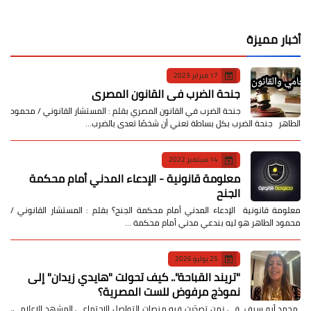
أخبار مميزة
17 فبراير 2023
جنحة الضرب في القانون المصري
جنحة الضرب في القانون المصري بقلم : المستشار القانوني / محمود
الطاهر جنحة الضرب بكل بساطة تعني أن شخصًا تعدى بالضرب…
14 سبتمبر 2022
معلومة قانونية - الإدعاء المدني أمام محكمة
الجنح
معلومة قانونية الإدعاء المدني أمام محكمة الجنح؟ بقلم : المستشار القانوني /
محمود الطاهر هو ليه بندعي مدني أمام محكمة …
25 يوليو 2026
​"تريند القباحة".. كيف تحولت "هايدي زيدان" إلى
نموذج مرفوض للست المصرية؟
​ محمد أبو سيف ​في زمن تصدّرت فيه منصات التواصل الاجتماعي المشهد الإعلامي،