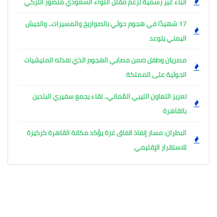
أنباء غير رسمية تزعم مقتل اللواء السعودي منصور التركي
17 شهيدًا في هجوم حوثي بالصواريخ والمسيرات.. والجيش
اليمني يتوعد
مصريان وطفل ضمن مصابي الهجوم الذي نفذته المليشيات
الحوثية على المملكة
تعزيز التعاون الليبي العُماني.. لقاء يجمع سفيري البلدين
بالقاهرة
البطران: مسار إنفاذ اتفاق غزة يؤكد مكانة القاهرة كركيزة
للاستقرار الإقليمي