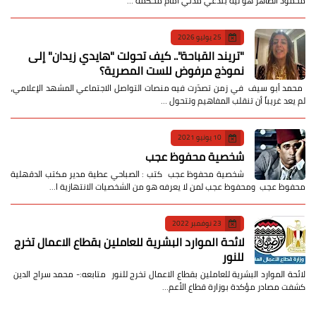
محمود الطاهر هو ليه بندعي مدني أمام محكمة …
25 يوليو 2026
​"تريند القباحة".. كيف تحولت "هايدي زيدان" إلى
نموذج مرفوض للست المصرية؟
​ محمد أبو سيف ​في زمن تصدّرت فيه منصات التواصل الاجتماعي المشهد الإعلامي،
لم يعد غريباً أن تنقلب المفاهيم وتتحول …
10 يونيو 2021
شخصية محفوظ عجب
شخصية محفوظ عجب كتب : الصباحي عطية مدير مكتب الدقهلية
محفوظ عجب ومحفوظ عجب لمن لا يعرفه هو من الشخصيات الانتهازية ا…
23 نوفمبر 2022
لائحة الموارد البشرية للعاملين بقطاع الاعمال تخرج
للنور
لائحة الموارد البشرية للعاملين بقطاع الاعمال تخرج للنور متابعه:- محمد سراج الدين
كشفت مصادر مؤكدة بوزارة قطاع الأعم…