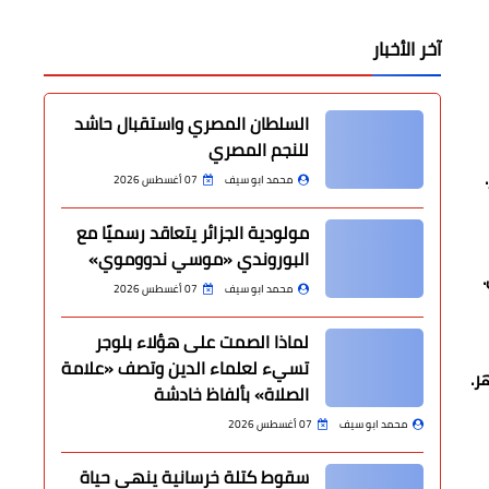
آخر الأخبار
السلطان المصري واستقبال حاشد
للنجم المصري
محمد ابو سيف
07 أغسطس 2026
مولودية الجزائر يتعاقد رسميًا مع
البوروندي «موسي ندووموي»
محمد ابو سيف
07 أغسطس 2026
لماذا الصمت على هؤلاء بلوجر
تسيء لعلماء الدين وتصف «علامة
الصلاة» بألفاظ خادشة
محمد ابو سيف
07 أغسطس 2026
سقوط كتلة خرسانية ينهي حياة