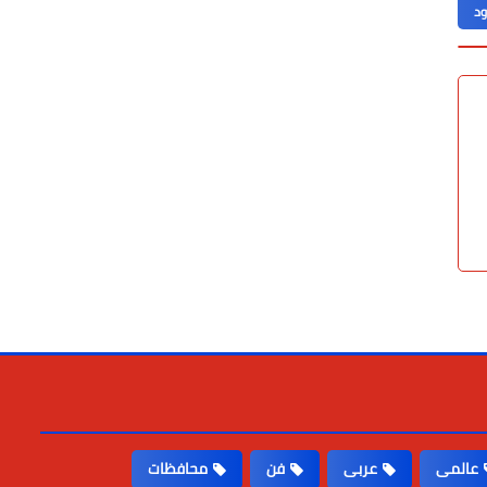
ود
عالمى
عربى
فن
محافظات