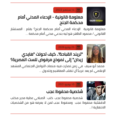
14 سبتمبر 2022
معلومة قانونية - الإدعاء المدني أمام
محكمة الجنح
معلومة قانونية الإدعاء المدني أمام محكمة الجنح؟ بقلم : المستشار
القانوني / محمود الطاهر هو ليه بندعي مدني أمام محكمة …
25 يوليو 2026
​"تريند القباحة".. كيف تحولت "هايدي
زيدان" إلى نموذج مرفوض للست المصرية؟
​ محمد أبو سيف ​في زمن تصدّرت فيه منصات التواصل الاجتماعي المشهد
الإعلامي، لم يعد غريباً أن تنقلب المفاهيم وتتحول …
10 يونيو 2021
شخصية محفوظ عجب
شخصية محفوظ عجب كتب : الصباحي عطية مدير مكتب
الدقهلية محفوظ عجب ومحفوظ عجب لمن لا يعرفه هو من الشخصيات
الانتهازية ا…