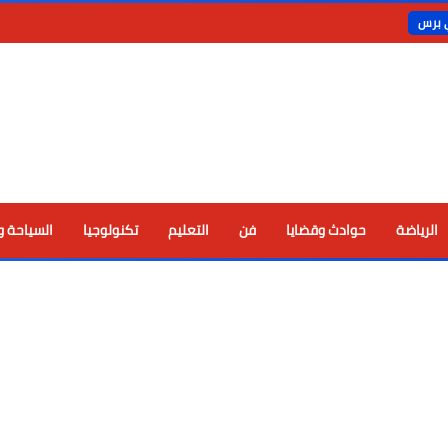
ي برس
الرياضة
حوادث وقضايا
فن
التعليم
تكنولوجيا
السياحة و