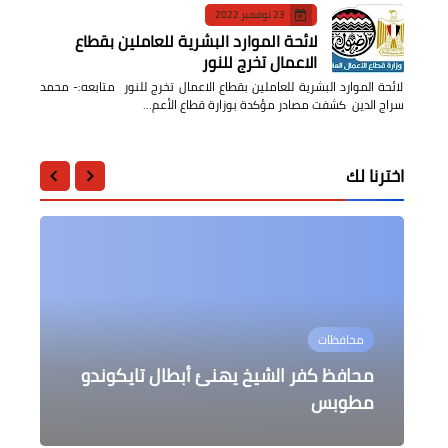
23 نوفمبر 2022
لائحة الموارد البشرية للعاملين بقطاع
الاعمال تخرج للنور
لائحة الموارد البشرية للعاملين بقطاع الاعمال تخرج للنور متابعه:- محمد
سراج الدين كشفت مصادر مؤكدة بوزارة قطاع الأعم…
اخترنا لك
عاجل
الرياضة
منوعات
محافظات
محافظات
التنمّر وآثاره على المرضى المصابين
الجزائر تستمر في تقديم أروع بورترية
عاجل رئيس الوزراء يغادر إلى العاصمة
محافظ كفر الشيخ يهنئ أبطال تايكوندو
محافظ كفر الشيخ يوجه بتقديم الخدمات
بالسمنة
مطوبس
الطبية ل 12 مصابا
أخوي مع مصر
التونسية لحضور قمة "التيكاد 8"