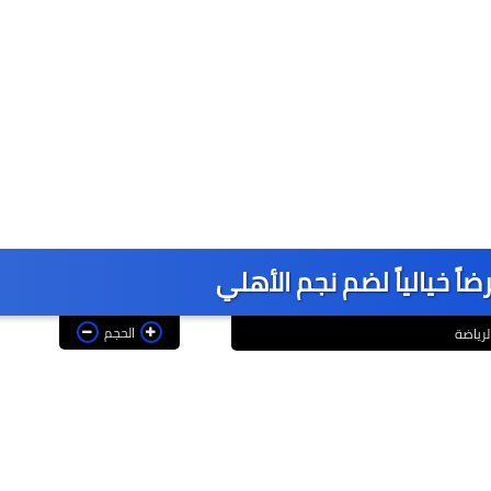
ً خيالياً لضم نجم الأهلي
الحجم
لرياضة