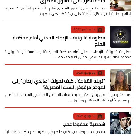
جنحة الضرب في القانون المصري
جنحة الضرب في القانون المصري بقلم : المستشار القانوني / محمود
الطاهر جنحة الضرب بكل بساطة تعني أن شخصًا تعدى بالضرب…
14 سبتمبر 2022
معلومة قانونية - الإدعاء المدني أمام محكمة
الجنح
معلومة قانونية الإدعاء المدني أمام محكمة الجنح؟ بقلم : المستشار القانوني /
محمود الطاهر هو ليه بندعي مدني أمام محكمة …
25 يوليو 2026
​"تريند القباحة".. كيف تحولت "هايدي زيدان" إلى
نموذج مرفوض للست المصرية؟
​ محمد أبو سيف ​في زمن تصدّرت فيه منصات التواصل الاجتماعي المشهد الإعلامي،
لم يعد غريباً أن تنقلب المفاهيم وتتحول …
10 يونيو 2021
شخصية محفوظ عجب
شخصية محفوظ عجب كتب : الصباحي عطية مدير مكتب الدقهلية