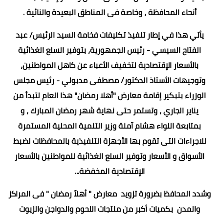
أنحاء المحافظة ، وخاصة فى المناطق البعيدة والنائية .
يأتي هذا في إطار تنفيذ تكليفات فخامة السيد الرئيس/ عبد
الفتاح السيسي - رئيس الجمهورية، بتوفير السلع الغذائية
بالأسعار الإقتصادية لتخفيف الأعباء عن كاهل المواطنين،
وتوجيهات الأستاذ الدكتور/ مصطفى مدبولي - رئيس مجلس
الوزراء بتبكير إقامة معارض "أهلا رمضان" هذا العام لتبدأ من
يناير الجاري ، وتستمر حتى نهاية شهر رمضان المبارك ، و
بمتابعة اللواء هشام آمنة وزير التنمية المحلية المستمرة
للاجراءات التى تقوم بها الأجهزة التنفيذية بالمحافظات لضبط
الأسواق و الأسعار وتوفير السلع الغذائية للمواطنين بالأسعار
الإقتصادية المخفضة...
وشدد المحافظ بضرورة تزويد معارض " أهلاً رمضان " فى المراكز
والمدن بكميات أكبر من منتجات اللحوم والدواجن والزيوت