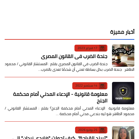
أخبار مميزة
17 فبراير 2023
جنحة الضرب في القانون المصري
جنحة الضرب في القانون المصري بقلم : المستشار القانوني / محمود
الطاهر جنحة الضرب بكل بساطة تعني أن شخصًا تعدى بالضرب…
14 سبتمبر 2022
معلومة قانونية - الإدعاء المدني أمام محكمة
الجنح
معلومة قانونية الإدعاء المدني أمام محكمة الجنح؟ بقلم : المستشار القانوني /
محمود الطاهر هو ليه بندعي مدني أمام محكمة …
25 يوليو 2026
​"تريند القباحة".. كيف تحولت "هايدي زيدان" إلى