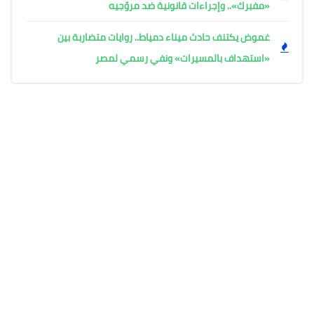
«مفبرك».. وإجراءات قانونية ضد مروّجيه
غموض يكتنف حادث ميناء دمياط.. روايات متضاربة بين
«استهداف بالمسيرات» ونفي رسمي لمصر