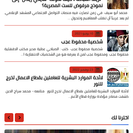
نموذج مرفوض للست المصرية؟
​ محمد أبو سيف ​في زمن تصدّرت فيه منصات التواصل الاجتماعي المشهد الإعلامي،
لم يعد غريباً أن تنقلب المفاهيم وتتحول …
10 يونيو 2021
شخصية محفوظ عجب
شخصية محفوظ عجب كتب : الصباحي عطية مدير مكتب الدقهلية
محفوظ عجب ومحفوظ عجب لمن لا يعرفه هو من الشخصيات الانتهازية ا…
23 نوفمبر 2022
لائحة الموارد البشرية للعاملين بقطاع الاعمال تخرج
للنور
لائحة الموارد البشرية للعاملين بقطاع الاعمال تخرج للنور متابعه:- محمد سراج الدين
كشفت مصادر مؤكدة بوزارة قطاع الأعم…
اخترنا لك