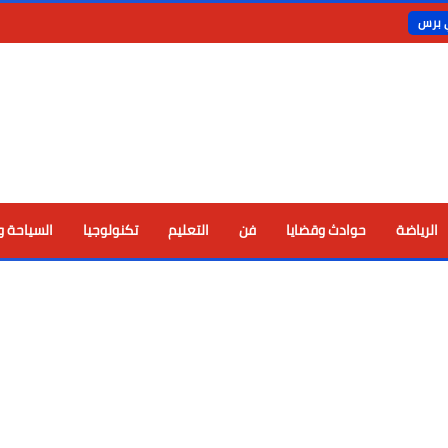
ي برس
الرياضة
حوادث وقضايا
فن
التعليم
تكنولوجيا
السياحة و