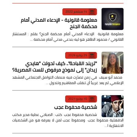
14 سبتمبر 2022
معلومة قانونية - الإدعاء المدني أمام
محكمة الجنح
معلومة قانونية الإدعاء المدني أمام محكمة الجنح؟ بقلم : المستشار
القانوني / محمود الطاهر هو ليه بندعي مدني أمام محكمة …
25 يوليو 2026
​"تريند القباحة".. كيف تحولت "هايدي
زيدان" إلى نموذج مرفوض للست المصرية؟
​ محمد أبو سيف ​في زمن تصدّرت فيه منصات التواصل الاجتماعي المشهد
الإعلامي، لم يعد غريباً أن تنقلب المفاهيم وتتحول …
10 يونيو 2021
شخصية محفوظ عجب
شخصية محفوظ عجب كتب : الصباحي عطية مدير مكتب
الدقهلية محفوظ عجب ومحفوظ عجب لمن لا يعرفه هو من الشخصيات
الانتهازية ا…