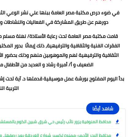
في ضوء حرص مكتبة مصر العامة ببنها علي نشر الوعي ال
دورهم عن طريق المشاركة في الفعاليات والنشاطات وا
قامت مكتبة مصر العامة تحت رعاية الأستاذة/ نهلة مسلم م
الفقرات الفنية والثقافية والترفيهية، ذلك إيمانًا بدور الم
الثقافية والترفيهية لهم والموهوبين منهم وذلك بحضور الأ
الضعيف و أ/ أميرة رشاد و العديد من الأطفال من
بدأ اليوم المفتوح بورشة عمل موسيقية قدمتها د. آية تحت إشرا
التربية ال
شاهد أيضًا
محافظ المنوفية يزور نائب رئيس حي شرق شبين الكوم بالمست
محافظ البحر الأحمر: ممنوع تكسير شوارع الغردقة بعد رصفها.. وإ