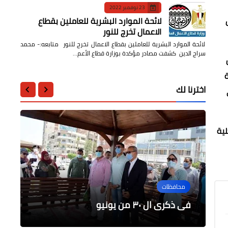
23 نوفمبر 2022
لائحة الموارد البشرية للعاملين بقطاع
الاعمال تخرج للنور
لائحة الموارد البشرية للعاملين بقطاع الاعمال تخرج للنور متابعه:- محمد
سراج الدين كشفت مصادر مؤكدة بوزارة قطاع الأعم…
ة
اخترنا لك
لية
الرياضة
الرياضة
الرياضة
الرياضة
محافظات
تعرف علي تشكيل منتخبي الارجنتين و
ابدا ابدا لن يكون سهلا .. طموحات المربع
فى ذكرى ال ٣٠ من يونيو
الذهبي الاوروبي 2020
إصابة نجم فريق الأهلي
الاكوادور قبل المواجهة المرتقبة
مديرآ فنيآ جديدآ لنادى إتحاد نبروة