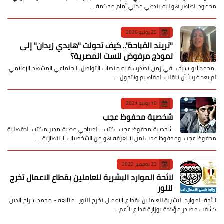
محمود الطاهر هو ليه بندعي مدني أمام محكمة …
25 يوليو 2026
​"تريند القباحة".. كيف تحولت "هايدي زيدان" إلى
نموذج مرفوض للست المصرية؟
​ محمد أبو سيف ​في زمن تصدّرت فيه منصات التواصل الاجتماعي المشهد الإعلامي،
لم يعد غريباً أن تنقلب المفاهيم وتتحول …
10 يونيو 2021
شخصية محفوظ عجب
شخصية محفوظ عجب كتب : الصباحي عطية مدير مكتب الدقهلية
محفوظ عجب ومحفوظ عجب لمن لا يعرفه هو من الشخصيات الانتهازية ا…
23 نوفمبر 2022
لائحة الموارد البشرية للعاملين بقطاع الاعمال تخرج
للنور
لائحة الموارد البشرية للعاملين بقطاع الاعمال تخرج للنور متابعه:- محمد سراج الدين
كشفت مصادر مؤكدة بوزارة قطاع الأعم…