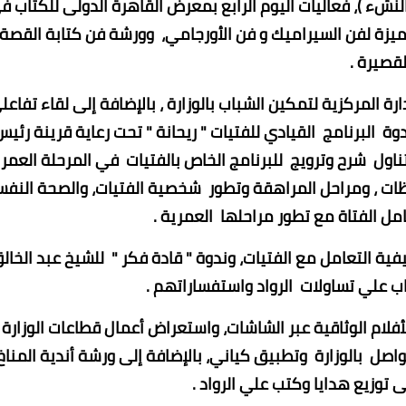
 النشء )، فعاليات اليوم الرابع بمعرض القاهرة الدولى للكتاب ف
نوعة ومتميزة لفن السيراميك و فن الأورجامي، وورشة فن كتابة القصة
لقصيرة .
المركزية لتمكين الشباب بالوزارة ، بالإضافة إلى لقاء تفاعل
وة البرنامج القيادي للفتيات " ريحانة " تحت رعاية قرينة رئيس
تناول شرح وترويج للبرنامج الخاص بالفتيات في المرحلة العمر
 المحافظات ، ومراحل المراهقة وتطور شخصية الفتيات، والصحة النف
مل الفتاة مع تطور مراحلها العمرية .
التعامل مع الفتيات، وندوة " قادة فكر " للشيخ عبد الخال
جاب علي تساولات الرواد واستفساراتهم .
م الوثاقية عبر الشاشات، واستعراض أعمال قطاعات الوزارة
واصل بالوزارة وتطبيق كياني، بالإضافة إلى ورشة أندية المناخ
ى توزيع هدايا وكتب علي الرواد .