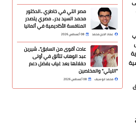
ى
مصر التي في خاطري ..الدكتور
محمد السيد بدر.. مصري يتصدر
المنافسة الأكاديمية في ألمانيا
ي
عماد الدين محمد
08 أغسطس 2026
عادت أقوى من السابق".. شيرين
ية
عبد الوهاب تتألق في أولى
سية
حفلاتها بعد غياب بفضل دعم
"الليثي" والمخلصين
محمد ابو سيف
08 أغسطس 2026
ق