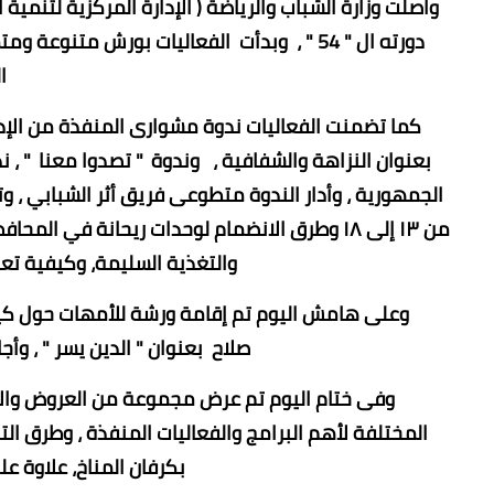
واصلت وزارة الشباب والرياضة ( الإدارة المركزية لتنمية
دورته ال " 54 " ، وبدأت الفعاليات بورش مت
ا
كما تضمنت الفعاليات ندوة مشوارى المنفذة من الإدارة 
بعنوان النزاهة والشفافية ، وندوة " تصدوا معنا " ، ند
الجمهورية ، وأدار الندوة متطوعى فريق أثر الشبابي ، و
من ١٣ إلى ١٨ وطرق الانضمام لوحدات ريحانة في
والتغذية السليمة، وكيفية تعا
وعلى هامش اليوم تم إقامة ورشة للأمهات حول كيفية 
صلاح بعنوان " الدين يسر " ، وأ
وفى ختام اليوم تم عرض مجموعة من العروض والأفلا
المختلفة لأهم البرامج والفعاليات المنفذة ، وطرق الت
بكرفان المناخ، علاوة عل