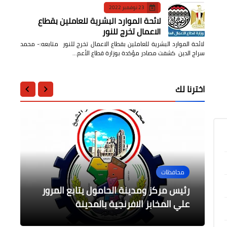
23 نوفمبر 2022
لائحة الموارد البشرية للعاملين بقطاع
الاعمال تخرج للنور
لائحة الموارد البشرية للعاملين بقطاع الاعمال تخرج للنور متابعه:- محمد
سراج الدين كشفت مصادر مؤكدة بوزارة قطاع الأعم…
اخترنا لك
....
التعليم
الرياضة
الرياضة
محافظات
بدء أعمال دخول القطار الروسي في
كوارث ملاعب كرة القدم تسبب فيها
طارق حامد يتلقى البطاقة الحمراء في
رئيس مركز ومدينة الحامول يتابع المرور
مراجعة الأبنية التعليمية و خطة لمعالجة
الجماهير
محافظات الصعيد
لقاء الإتحاد والنصر
الكثافة في الفصول
علي المخابز الافرنجية بالمدينة