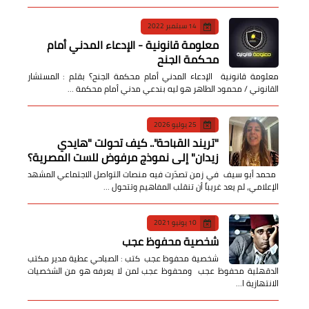
14 سبتمبر 2022
معلومة قانونية - الإدعاء المدني أمام
محكمة الجنح
معلومة قانونية الإدعاء المدني أمام محكمة الجنح؟ بقلم : المستشار
القانوني / محمود الطاهر هو ليه بندعي مدني أمام محكمة …
25 يوليو 2026
​"تريند القباحة".. كيف تحولت "هايدي
زيدان" إلى نموذج مرفوض للست المصرية؟
​ محمد أبو سيف ​في زمن تصدّرت فيه منصات التواصل الاجتماعي المشهد
الإعلامي، لم يعد غريباً أن تنقلب المفاهيم وتتحول …
10 يونيو 2021
شخصية محفوظ عجب
شخصية محفوظ عجب كتب : الصباحي عطية مدير مكتب
الدقهلية محفوظ عجب ومحفوظ عجب لمن لا يعرفه هو من الشخصيات
الانتهازية ا…