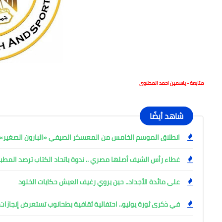
متابعة - ياسمين احمد المحلاوى
شاهد أيضًا
انطلاق الموسم الخامس من المعسكر الصيفي «البارون الصغير» ب
غطاء رأس الشيف أصلها مصري .. ندوة باتحاد الكتاب ترصد المط
على مائدة الأجداد.. حين يروي رغيف العيش حكايات الخلود
في ذكرى ثورة يوليو.. احتفالية ثقافية بطحانوب تستعرض إنجازات 