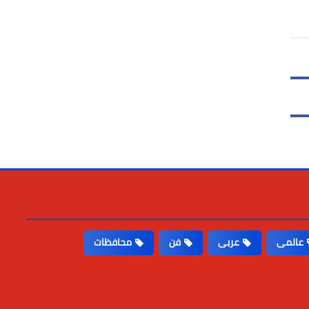
عالمى
عربى
فن
محافظات