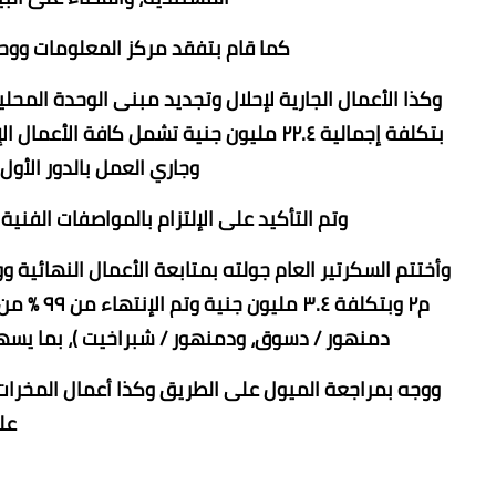
كما قام بتفقد مركز المعلومات ووحد
بتكلفة إجمالية ٢٢.٤ مليون جنية تشمل كاف
وجاري العمل بالدور الأول ومق
وتم التأكيد على الإلتزام بالمواصفات الفن
م٢ وبتكلف
دمنهور / دسوق، ودمنهور / شبراخيت )، بما يسهم
ووجه بمراجعة الميول على الطريق وكذا أعمال المخرات 
عل