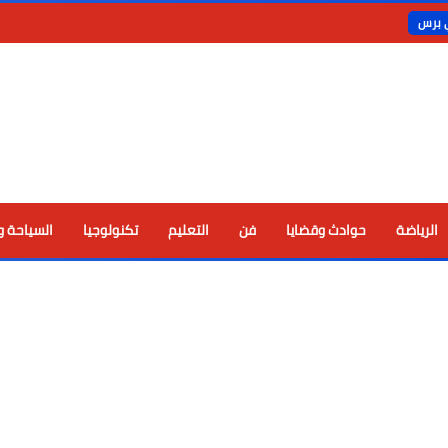
ي برس
الرياضة
حوادث وقضايا
فن
التعليم
تكنولوجيا
السياحة و