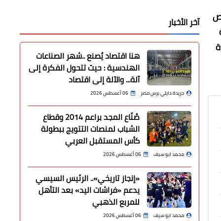
يص
آخر الأخبار
ة
هنا اقتصاد يُصنع ..شهر الصناعات
الهندسية : حيث تتحول الفكرة إلى
آلة... والآلة إلى اقتصاد
جريدة دايلي برس مصر
06 أغسطس 2026
صُنّاع المجد براعم 2014 وقطاع
الشباب لمنصات التتويج ببطولة
كأس المستقبل العربي
محمد ابو سيف
06 أغسطس 2026
«إنجاز تاريخي».. الرئيس السيسي
يدعم «فراشات اليد» بعد التأهل
للمربع الذهبي
محمد ابو سيف
06 أغسطس 2026