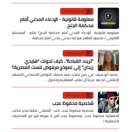
14 سبتمبر 2022
معلومة قانونية - الإدعاء المدني أمام
محكمة الجنح
معلومة قانونية الإدعاء المدني أمام محكمة الجنح؟ بقلم : المستشار
القانوني / محمود الطاهر هو ليه بندعي مدني أمام محكمة …
25 يوليو 2026
​"تريند القباحة".. كيف تحولت "هايدي
زيدان" إلى نموذج مرفوض للست المصرية؟
​ محمد أبو سيف ​في زمن تصدّرت فيه منصات التواصل الاجتماعي المشهد
الإعلامي، لم يعد غريباً أن تنقلب المفاهيم وتتحول …
10 يونيو 2021
شخصية محفوظ عجب
شخصية محفوظ عجب كتب : الصباحي عطية مدير مكتب
الدقهلية محفوظ عجب ومحفوظ عجب لمن لا يعرفه هو من الشخصيات
الانتهازية ا…