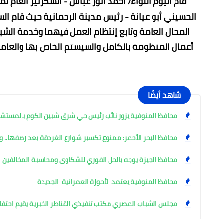
قام اليوم اللواء/ أحمد أنور عباس - السكرتير العام ل
الحسيني أبو عيانة - رئيس مدينة الرحمانية حيث قام الس
المحال العامة وتابع إنتظام العمل فيهما وخدمة الشب
أعمال المنظومة بالكامل والسيستم الخاص بها والعامل
شاهد أيضًا
محافظ المنوفية يزور نائب رئيس حي شرق شبين الكوم بالمست
محافظ البحر الأحمر: ممنوع تكسير شوارع الغردقة بعد رصفها.. وإ
محافظ الجيزة يوجه بالحل الفوري للشكاوى ومحاسبة المخالفين
محافظ المنوفية يعتمد الأحوزة العمرانية الجديدة
مجلس الشباب المصري مكتب تنفيذي القناطر الخبرية يقيم احتفال