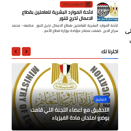
23 نوفمبر 2022
لائحة الموارد البشرية للعاملين بقطاع
الاعمال تخرج للنور
لائحة الموارد البشرية للعاملين بقطاع الاعمال تخرج للنور متابعه:- محمد
تى
سراج الدين كشفت مصادر مؤكدة بوزارة قطاع الأعم…
اخترنا لك
التعليم
الرياضة
محافظات
أخبار مصر
مقالات
التحقيق مع اعضاء اللجنة التي قامت
تصريح "لميس الحديدى" بخصوص الحج
الصباغ يتفقد امتحانات الشهادة الثانوية
كابتن محمود الچينتل العودة إلى الله هو
النجاح
الأزهرية بالمنوفيه
عبر الميتافيرس مجتزأ
بوضع امتحان مادة الفيزياء
ميمو ميلانو وخبراته في المهجر