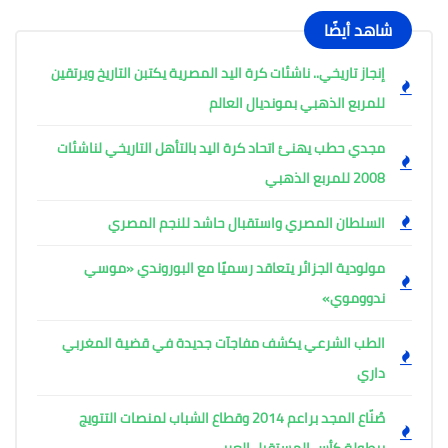
شاهد أيضًا
إنجاز تاريخي.. ناشئات كرة اليد المصرية يكتبن التاريخ ويرتقين
للمربع الذهبي بمونديال العالم
مجدي حطب يهنئ اتحاد كرة اليد بالتأهل التاريخي لناشئات
2008 للمربع الذهبي
السلطان المصري واستقبال حاشد للنجم المصري
مولودية الجزائر يتعاقد رسميًا مع البوروندي «موسي
ندووموي»
الطب الشرعي يكشف مفاجآت جديدة في قضية المغربي
داري
صُنّاع المجد براعم 2014 وقطاع الشباب لمنصات التتويج