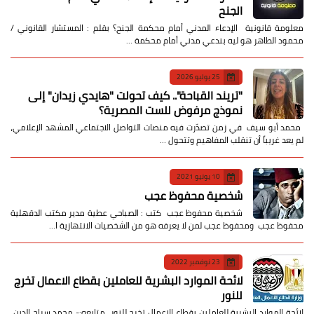
الجنح
معلومة قانونية الإدعاء المدني أمام محكمة الجنح؟ بقلم : المستشار القانوني /
محمود الطاهر هو ليه بندعي مدني أمام محكمة …
25 يوليو 2026
​"تريند القباحة".. كيف تحولت "هايدي زيدان" إلى
نموذج مرفوض للست المصرية؟
​ محمد أبو سيف ​في زمن تصدّرت فيه منصات التواصل الاجتماعي المشهد الإعلامي،
لم يعد غريباً أن تنقلب المفاهيم وتتحول …
10 يونيو 2021
شخصية محفوظ عجب
شخصية محفوظ عجب كتب : الصباحي عطية مدير مكتب الدقهلية
محفوظ عجب ومحفوظ عجب لمن لا يعرفه هو من الشخصيات الانتهازية ا…
23 نوفمبر 2022
لائحة الموارد البشرية للعاملين بقطاع الاعمال تخرج
للنور
لائحة الموارد البشرية للعاملين بقطاع الاعمال تخرج للنور متابعه:- محمد سراج الدين