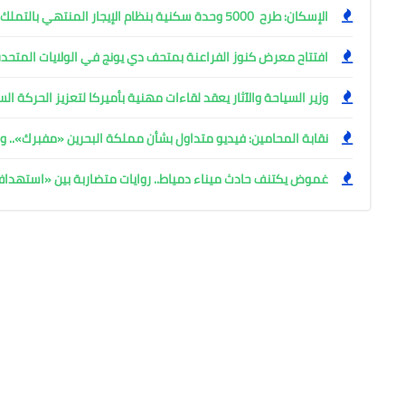
الإسكان: طرح 5000 وحدة سكنية بنظام الإيجار المنتهي بالتملك
افتتاح معرض كنوز الفراعنة بمتحف دي يونج في الولايات المتحدة
وزير السياحة والآثار يعقد لقاءات مهنية بأميركا لتعزيز الحركة ا
نقابة المحامين: فيديو متداول بشأن مملكة البحرين «مفبرك».. وإ
غموض يكتنف حادث ميناء دمياط.. روايات متضاربة بين «استهد