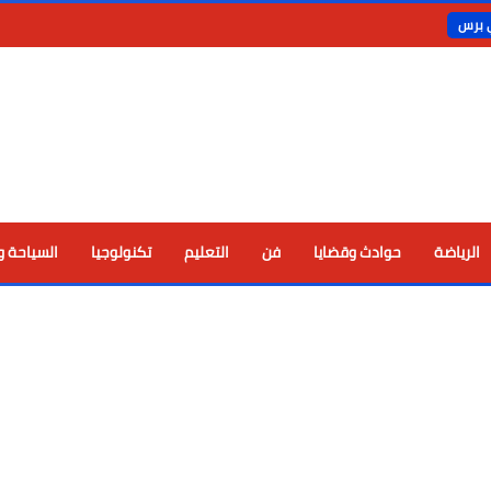
ي برس
الرياضة
حوادث وقضايا
فن
التعليم
تكنولوجيا
السياحة و