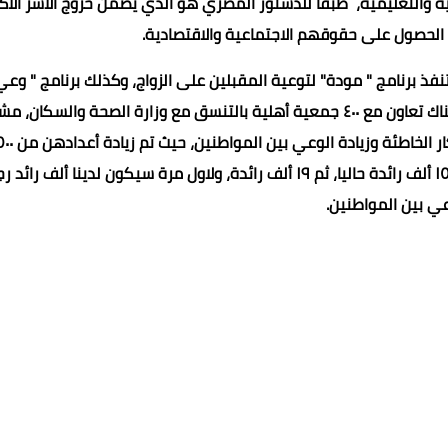
ة والتعليمية، طبقاً للدستور المصري هو الذي يضمن خروج الأسر الأكث
 الحصول على حقوقهم الاجتماعية والاقتصادية.
نفذ برنامج " مودة" لتوعية المقبلين على الزواج، وكذلك برنامج " وعي
للاهتمام بالصحة الانجابية للمرأة من خلال عيادات " ٢ كفاية" وهناك تعاون مع ٤٠٠ جمعية أهلية بالتنسق مع وزارة الصحة والسكا
إلى أن الوزارة لديها رائدات اجتماعية يعملن على تصحيح الافكار ال
رائدة اجتماعية تنفيذا لتوجيهات السيد رئيس الجمهورية إلى ١٥ ألف رائدة حاليا، ثم ١٩ ألف رائدة، ولاول مرة سيكون لدينا ألف را
وعي بين المواطنين.