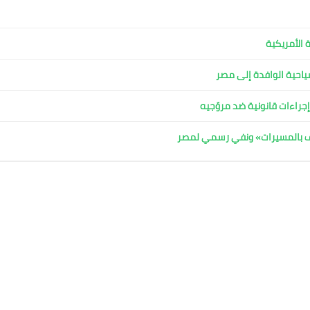
 الأمريكية
لسياحية الوافدة إلى مصر
جراءات قانونية ضد مروّجيه
اف بالمسيرات» ونفي رسمي لمصر