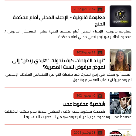
14 سبتمبر 2022
معلومة قانونية - الإدعاء المدني أمام محكمة
الجنح
معلومة قانونية الإدعاء المدني أمام محكمة الجنح؟ بقلم : المستشار القانوني /
محمود الطاهر هو ليه بندعي مدني أمام محكمة …
25 يوليو 2026
​"تريند القباحة".. كيف تحولت "هايدي زيدان" إلى
نموذج مرفوض للست المصرية؟
​ محمد أبو سيف ​في زمن تصدّرت فيه منصات التواصل الاجتماعي المشهد الإعلامي،
لم يعد غريباً أن تنقلب المفاهيم وتتحول …
10 يونيو 2021
شخصية محفوظ عجب
شخصية محفوظ عجب كتب : الصباحي عطية مدير مكتب الدقهلية
محفوظ عجب ومحفوظ عجب لمن لا يعرفه هو من الشخصيات الانتهازية ا…
23 نوفمبر 2022