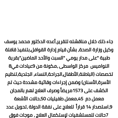
جاء ذلك خلال مناقشته لتقرير،أعده الدكتور محمد يوسف
وكيل وزارة الصحة، بشأن قيام إدارة القوافل،بتنفيذ قافلة
طبية "على مدار يومي "السبت والأحد الماضين"بقرية
النواميس مركز الواسطى ،مكونة من 9عيادات في8
تخصصات (الباطنة،الأطفال،الجراحة،النساء، الجلدية،تنظيم
الأسرة،الأسنان) وضمن إجراءات وقائية مشددة حيث تم
الكشف على 1573مريضاً وصرف العلاج لهم بالمجان
معمل دم 45،معمل طفيليات 50،حالات الأشعة
9،استصدار 14 قراراً للعلاج على نفقة الدولة ،تحويل عدد
7حالات للمستشفيات لإستكمال العلاج ، موجات فوق