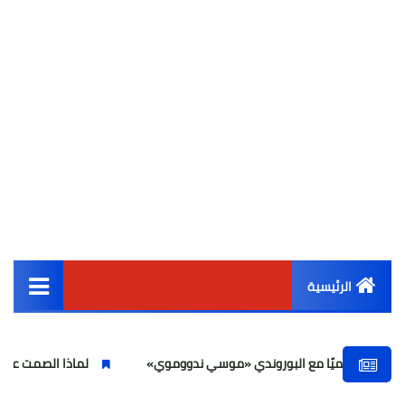
الرئيسية
القائمة الرئيسية
ًا مع البوروندي «موسي ندووموي»
لماذا الصمت على هؤلاء بلوجر ت
أخبار مصر