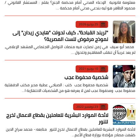
معلومة قانونية الإدعاء المدني أمام محكمة الجنح؟ بقلم : المستشار القانوني /
محمود الطاهر هو ليه بندعي مدني أمام محكمة …
25 يوليو 2026
​"تريند القباحة".. كيف تحولت "هايدي زيدان" إلى
نموذج مرفوض للست المصرية؟
​ محمد أبو سيف ​في زمن تصدّرت فيه منصات التواصل الاجتماعي المشهد الإعلامي،
لم يعد غريباً أن تنقلب المفاهيم وتتحول …
10 يونيو 2021
شخصية محفوظ عجب
شخصية محفوظ عجب كتب : الصباحي عطية مدير مكتب الدقهلية
محفوظ عجب ومحفوظ عجب لمن لا يعرفه هو من الشخصيات الانتهازية ا…
23 نوفمبر 2022
لائحة الموارد البشرية للعاملين بقطاع الاعمال تخرج
للنور
لائحة الموارد البشرية للعاملين بقطاع الاعمال تخرج للنور متابعه:- محمد سراج الدين
كشفت مصادر مؤكدة بوزارة قطاع الأعم…