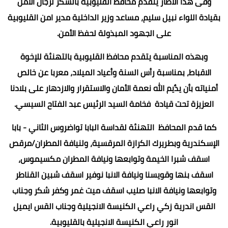
وفى هذا الاطار يتقدم محافظ القليوبية بالشكر لرجال الأمن
بقيادة اللواء نبيل سليم، مساعد وزير الداخلية مدير امن القليوبية
على الجهود المبذولة لحفظ الأمن.
وبهذه المناسبة يتقدم محافظ القليوبية بالتهنئة للإخوة
الاقباط، بمناسبة رأس السنة وأعياد الميلاد، معربا عن خالص
أمنياته بأن يدٌيم الله نعمة الأمان والاستقرار والازدهار على بلادنا
العزيزة تحت قيادة فخامة السيد الرئيس عبد الفتاح السيسي.
كما قدم المحافظ التهنئة لقداسة البابا تواضروس الثاني - بابا
الإسكندرية وبطريرك الكرازة المرقسية، ولنيافة المطران/مرقص
اسقف شبرا الخيمة وتوابعها ونيافة المطران مكسيموس،
اسقف بنها وقويسنا ونيافة الانبا نوفير اسقف شبين القناطر
وتوابعها ونيافة الانبا صليب اسقف ميت غمر وكفر شكر وجناب
القس اندرية زكي راعي الكنيسة الانجيلية وجناب القس ايميل
انور راعي الكنيسة الانجيلية بالقليوبية.