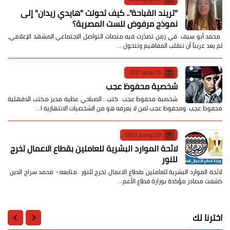
​"تريند القباحة".. كيف تحولت "هايدي زيدان" إلى
نموذج مرفوض للست المصرية؟
​ محمد أبو سيف ​في زمن تصدّرت فيه منصات التواصل الاجتماعي المشهد الإعلامي،
لم يعد غريباً أن تنقلب المفاهيم وتتحول …
10 يونيو 2021
شخصية محفوظ عجب
شخصية محفوظ عجب كتب : الصباحي عطية مدير مكتب الدقهلية
محفوظ عجب ومحفوظ عجب لمن لا يعرفه هو من الشخصيات الانتهازية ا…
23 نوفمبر 2022
لائحة الموارد البشرية للعاملين بقطاع الاعمال تخرج
للنور
لائحة الموارد البشرية للعاملين بقطاع الاعمال تخرج للنور متابعه:- محمد سراج الدين
كشفت مصادر مؤكدة بوزارة قطاع الأعم…
اخترنا لك