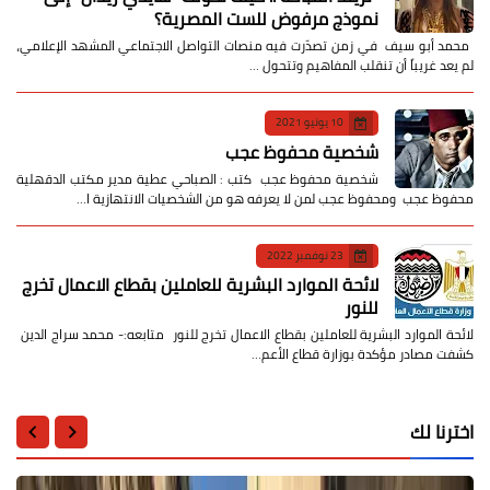
نموذج مرفوض للست المصرية؟
​ محمد أبو سيف ​في زمن تصدّرت فيه منصات التواصل الاجتماعي المشهد الإعلامي،
لم يعد غريباً أن تنقلب المفاهيم وتتحول …
10 يونيو 2021
شخصية محفوظ عجب
شخصية محفوظ عجب كتب : الصباحي عطية مدير مكتب الدقهلية
محفوظ عجب ومحفوظ عجب لمن لا يعرفه هو من الشخصيات الانتهازية ا…
23 نوفمبر 2022
لائحة الموارد البشرية للعاملين بقطاع الاعمال تخرج
للنور
لائحة الموارد البشرية للعاملين بقطاع الاعمال تخرج للنور متابعه:- محمد سراج الدين
كشفت مصادر مؤكدة بوزارة قطاع الأعم…
اخترنا لك