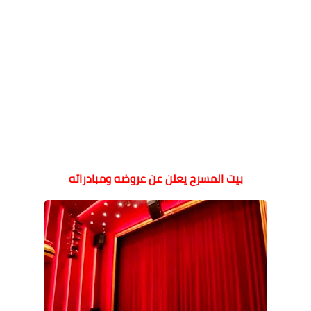
بيت المسرح يعلن عن عروضه ومبادراته