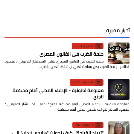
أخبار مميزة
17 فبراير 2023
جنحة الضرب في القانون المصري
جنحة الضرب في القانون المصري بقلم : المستشار القانوني / محمود
الطاهر جنحة الضرب بكل بساطة تعني أن شخصًا تعدى بالضرب…
14 سبتمبر 2022
معلومة قانونية - الإدعاء المدني أمام محكمة
الجنح
معلومة قانونية الإدعاء المدني أمام محكمة الجنح؟ بقلم : المستشار القانوني /
محمود الطاهر هو ليه بندعي مدني أمام محكمة …
25 يوليو 2026
​"تريند القباحة".. كيف تحولت "هايدي زيدان" إلى