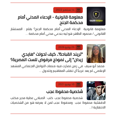
14 سبتمبر 2022
معلومة قانونية - الإدعاء المدني أمام
محكمة الجنح
معلومة قانونية الإدعاء المدني أمام محكمة الجنح؟ بقلم : المستشار
القانوني / محمود الطاهر هو ليه بندعي مدني أمام محكمة …
25 يوليو 2026
​"تريند القباحة".. كيف تحولت "هايدي
زيدان" إلى نموذج مرفوض للست المصرية؟
​ محمد أبو سيف ​في زمن تصدّرت فيه منصات التواصل الاجتماعي المشهد
الإعلامي، لم يعد غريباً أن تنقلب المفاهيم وتتحول …
10 يونيو 2021
شخصية محفوظ عجب
شخصية محفوظ عجب كتب : الصباحي عطية مدير مكتب
الدقهلية محفوظ عجب ومحفوظ عجب لمن لا يعرفه هو من الشخصيات
الانتهازية ا…