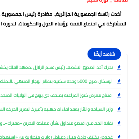
أكدت رئاسة الجمهورية الجزائرية،، مغادرة رئيس الجمهورية 
للمشاركة في اجتماع القمة لرؤساء الدول والحكومات، للدورة ال
شاهد أيضًا
تحرك أحد الصدوع النشطة.. رئيس قسم الزلازل بمعهد الفلك ي
الإسكان: طرح 5000 وحدة سكنية بنظام الإيجار المنتهي بالتملك
افتتاح معرض كنوز الفراعنة بمتحف دي يونج في الولايات المتحدة
وزير السياحة والآثار يعقد لقاءات مهنية بأميركا لتعزيز الحركة ا
نقابة المحامين: فيديو متداول بشأن مملكة البحرين «مفبرك».. وإ
غموض يكتنف حادث ميناء دمياط.. روايات متضاربة بين «استهد