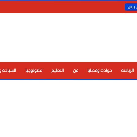
ي برس
الرياضة
حوادث وقضايا
فن
التعليم
تكنولوجيا
السياحة و