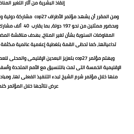
إنقاذ البشرية من آثار التغير الم
وبحضور ممثلين من ن
المفاوضات السنوية بشأن تغير المناخ، بهدف مناقشة المضى 
تداعياتها، كما تحظى القمة بتغطية إعلامية عالمية مكثفة بتواجد أكثر من 3000 إعلامى يتابعون فعاليا
ويهتم مؤتمر cop27 بتعزيز البعدين الإقليمى 
منها خلال مؤتمر شرم الشيخ لبدء التنفيذ الفعلى لها، ومباد
عرض نتائجها خلال المؤتمر كنم