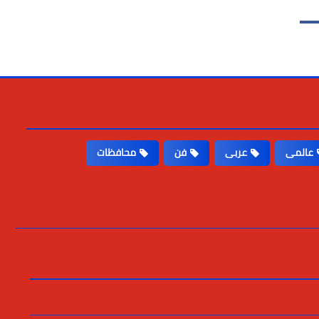
عالمى
عربى
فن
محافظات