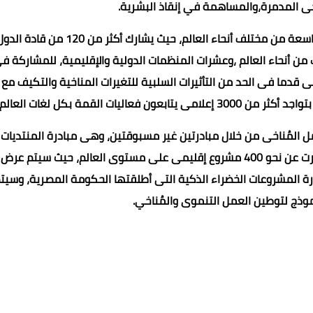
ناخى المدمرة،والمساهمة في إنقاذ البشرية.
ومن المقرر أن يشهد مؤتمر الأطراف cop27 مشاركة دولية واسعة من مختلف أنحاء العالم، حيث يشارك أكثر من 120 م
حو 197 دولة، بما يقارب 40 ألف مشارك من أنحاء العالم ،وعشرات المنظمات الدولية والإقليمية، للمشاركة 
قدما فى الحد من التأثيرات السلبية للتغيرات المناخية والتكيف مع
ت القمة بكل لغات العالم.
والمحلى للعمل المُناخى من خلال مبادرتين غير مسبوقتين، وهى مبادرة المنتديات
رة المشروعات الخضراء الذكية التى أطلقتها الحكومة المصرية، وسيت
وذج لتوطين العمل التنموى والمُناخي.