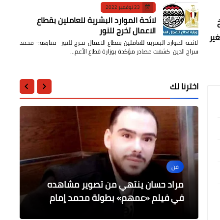
23 نوفمبر 2022
لائحة الموارد البشرية للعاملين بقطاع
الاعمال تخرج للنور
غير
لائحة الموارد البشرية للعاملين بقطاع الاعمال تخرج للنور متابعه:- محمد
سراج الدين كشفت مصادر مؤكدة بوزارة قطاع الأعم…
اخترنا لك
فن
محافظات
أخبار مصر
أخبار مصر
أخبار مصر
جريدة دايلي برس مصر تنعي شهداء
مراد حسان ينتهي من تصوير مشاهده
بالاسماء / أسماء قتلي القوات المسلحة
استمرار الحملات المكبرة للنظافة وكنس
وزير الطيران يهنئ العاملين بمصر للطيران
بمناسبة العيد ال90 للشركة
فى العملية الغادرة
الوطن من رجال القوات المسلحة
الشوارع لتجميل المنصورة وضواحيها
في فيلم «عمهم» بطولة محمد إمام