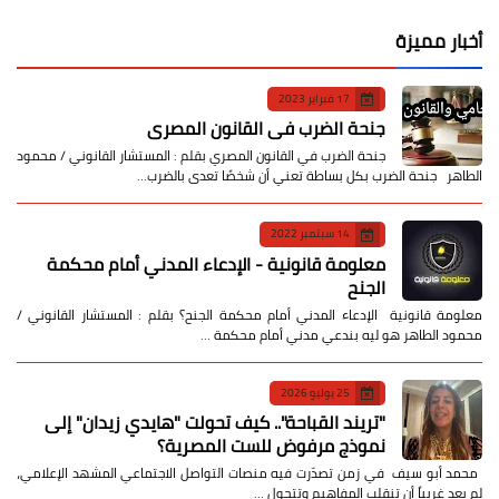
أخبار مميزة
17 فبراير 2023
جنحة الضرب في القانون المصري
جنحة الضرب في القانون المصري بقلم : المستشار القانوني / محمود
الطاهر جنحة الضرب بكل بساطة تعني أن شخصًا تعدى بالضرب…
14 سبتمبر 2022
معلومة قانونية - الإدعاء المدني أمام محكمة
الجنح
معلومة قانونية الإدعاء المدني أمام محكمة الجنح؟ بقلم : المستشار القانوني /
محمود الطاهر هو ليه بندعي مدني أمام محكمة …
25 يوليو 2026
​"تريند القباحة".. كيف تحولت "هايدي زيدان" إلى
نموذج مرفوض للست المصرية؟
​ محمد أبو سيف ​في زمن تصدّرت فيه منصات التواصل الاجتماعي المشهد الإعلامي،
لم يعد غريباً أن تنقلب المفاهيم وتتحول …