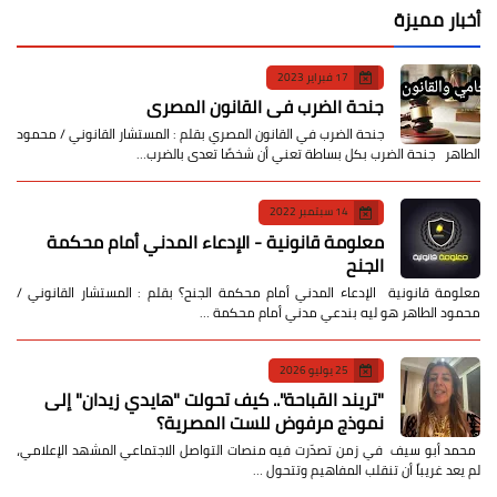
أخبار مميزة
17 فبراير 2023
جنحة الضرب في القانون المصري
جنحة الضرب في القانون المصري بقلم : المستشار القانوني / محمود
الطاهر جنحة الضرب بكل بساطة تعني أن شخصًا تعدى بالضرب…
14 سبتمبر 2022
معلومة قانونية - الإدعاء المدني أمام محكمة
الجنح
معلومة قانونية الإدعاء المدني أمام محكمة الجنح؟ بقلم : المستشار القانوني /
محمود الطاهر هو ليه بندعي مدني أمام محكمة …
25 يوليو 2026
​"تريند القباحة".. كيف تحولت "هايدي زيدان" إلى
نموذج مرفوض للست المصرية؟
​ محمد أبو سيف ​في زمن تصدّرت فيه منصات التواصل الاجتماعي المشهد الإعلامي،
لم يعد غريباً أن تنقلب المفاهيم وتتحول …