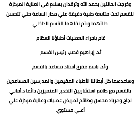
وخرجت الحالتين بحمد الله وترقدان بسلام في العناية المركزة
للقسم تحت متابعة طبية دقيقة علي مدار الساعة حتي تتحسن
حالتهما ويتم نقلهما للقسم الداخلي
قام باجراء العمليات أطباؤنا العظام
أ.د. إبراهيم قصب رئيس القسم
وأ.د. باسم مفرح أستاذ مساعد بالقسم
وساعدهما كل أبطالنا الأطباء المقيمين والمدرسين المساعدين
بالقسم مع طاقم استشاريين التخدير المتميزين دائما د.أماني
نجاح ود.زياد محسن وطاقم تمريض عمليات وعناية مركزة علي
أعلي مستوي.