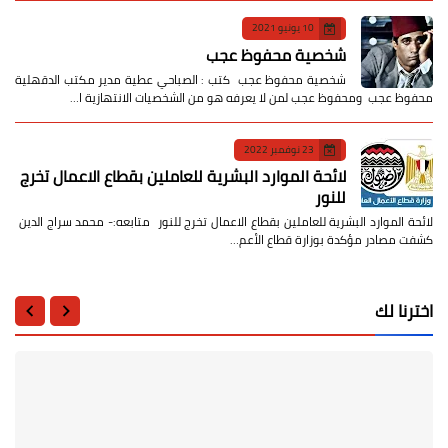
10 يونيو 2021
شخصية محفوظ عجب
شخصية محفوظ عجب كتب : الصباحي عطية مدير مكتب الدقهلية
محفوظ عجب ومحفوظ عجب لمن لا يعرفه هو من الشخصيات الانتهازية ا…
23 نوفمبر 2022
لائحة الموارد البشرية للعاملين بقطاع الاعمال تخرج
للنور
لائحة الموارد البشرية للعاملين بقطاع الاعمال تخرج للنور متابعه:- محمد سراج الدين
كشفت مصادر مؤكدة بوزارة قطاع الأعم…
اخترنا لك