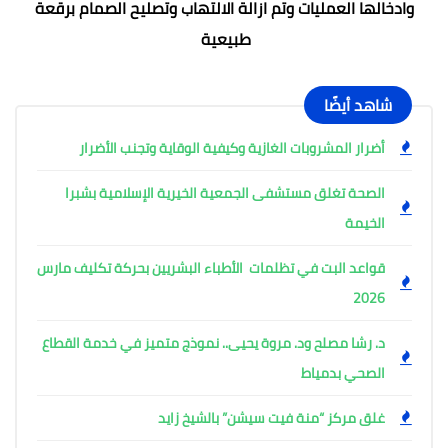
وادخالها العمليات وتم ازالة الالتهاب وتصليح الصمام برقعة
طبيعية
شاهد أيضًا
أضرار المشروبات الغازية وكيفية الوقاية وتجنب الأضرار
الصحة تغلق مستشفى الجمعية الخيرية الإسلامية بشبرا
الخيمة
قواعد البت في تظلمات الأطباء البشريين بحركة تكليف مارس
2026
د. رشا مصلح ود. مروة يحيى.. نموذج متميز في خدمة القطاع
الصحي بدمياط
غلق مركز “منة فيت سيشن” بالشيخ زايد