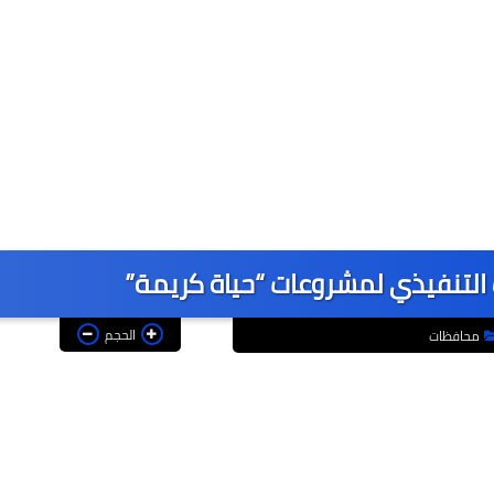
التنفيذي لمشروعات “حياة كريمة”
الحجم
محافظات