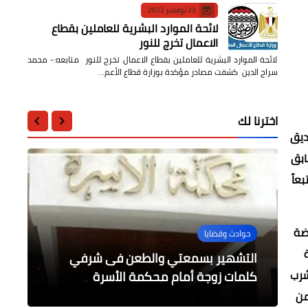
23 نوفمبر 2022
لائحة الموارد البشرية للعاملين بقطاع
الاعمال تخرج للنور
لائحة الموارد البشرية للعاملين بقطاع الاعمال تخرج للنور متابعه:- محمد
سراج الدين كشفت مصادر مؤكدة بوزارة قطاع الأعم…
اخترنا لك
ديق
ابق
عاً
يضة
فن
عالمى
منوعات
حوادث وقضايا
مجتمع دايلي برس مصر
من عادات المسلمين في فرنسا في
التشهير بسمعتي والطعن فى شرفي
واشنطن.. العثور على المشتبه بإطلاقه
كواليس طلاق الفنان مصطفى فهمي و
حدث في مثل هذا اليوم بالتقويم الهجري
شرب
22 رمضان
رمضان
النار ميتا
كلمات زوجة أمام محكمة الأسرة
الإعلامية فاتن موسى تحكيها طليقته
من