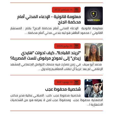
14 سبتمبر 2022
معلومة قانونية - الإدعاء المدني أمام
محكمة الجنح
معلومة قانونية الإدعاء المدني أمام محكمة الجنح؟ بقلم : المستشار
القانوني / محمود الطاهر هو ليه بندعي مدني أمام محكمة …
25 يوليو 2026
​"تريند القباحة".. كيف تحولت "هايدي
زيدان" إلى نموذج مرفوض للست المصرية؟
​ محمد أبو سيف ​في زمن تصدّرت فيه منصات التواصل الاجتماعي المشهد
الإعلامي، لم يعد غريباً أن تنقلب المفاهيم وتتحول …
10 يونيو 2021
شخصية محفوظ عجب
شخصية محفوظ عجب كتب : الصباحي عطية مدير مكتب
الدقهلية محفوظ عجب ومحفوظ عجب لمن لا يعرفه هو من الشخصيات
الانتهازية ا…