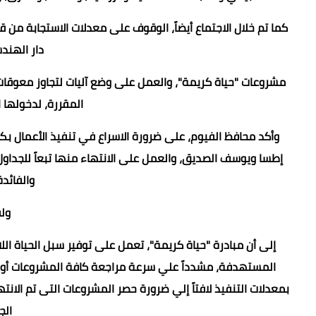
كما تم خلال الاجتماع أيضاً، الوقوف على معدلات الاستجابة م
دار الهند
مشروعات "حياة كريمة"، والعمل على وضع آليات لتجاوز معوقات 
المقررة، لدخولها ا
وأكد محافظ الفيوم، على ضرورة الاسراع في تنفيذ الأعمال بك
إطسا ويوسف الصديق، والعمل على الانتهاء منها تبعاً للجداول 
والفائد
ول
إلى أن مبادرة "حياة كريمة"، تعمل على توفير سبل الحياة اللا
المستهدفة، مشدداً علي سرعة مراجعة كافة المشروعات أولاً 
بمعدلات التنفيذ لافتاً إلي ضرورة حصر المشروعات التى تم الا
الج