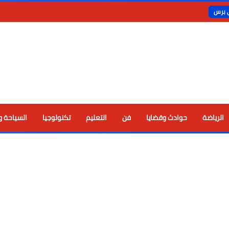
ي برس
الرياضة
حوادث وقضايا
فن
التعليم
تكنولوجيا
السياحة و