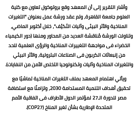
وأشار التقرير إلى أن المعهد وقع بروتوكول تعاون مع كلية
العلوم جامعة القاهرة، وتم عقد ورشة عمل بعنوان "التغيرات
المناخية والأثر البيئى وآليات التَكيُف"، خلال أكتوبر الماضي،
وتناولت الورشة مُناقشة العديد من المحاور ومنها (دور الكيمياء
الخضراء فى مواجهة التغييرات المناخية والرؤى العلمية للحد
من إنبعاثات الكربون فى الصناعات البترولية، والأثر البيئي
والتغيرات المناخية وآليات وتكنولوجيا التخلص الأمن من النفايات).
ويأتي اهتمام المعهد بملف التغيرات المناخية تماشيًا مع
تحقيق أهداف التنمية المستدامة 2030، وتزامنًا مع استضافة
مصر للدورة الـ27 لمؤتمر الدول الأطراف فى اتفاقية الأمم
المتحدة الإطارية بشأن تغير المناخ (COP27).