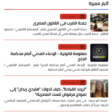
أخبار مميزة
17 فبراير 2023
جنحة الضرب في القانون المصري
جنحة الضرب في القانون المصري بقلم : المستشار القانوني / محمود
الطاهر جنحة الضرب بكل بساطة تعني أن شخصًا تعدى بالضرب…
14 سبتمبر 2022
معلومة قانونية - الإدعاء المدني أمام محكمة
الجنح
معلومة قانونية الإدعاء المدني أمام محكمة الجنح؟ بقلم : المستشار القانوني /
محمود الطاهر هو ليه بندعي مدني أمام محكمة …
25 يوليو 2026
​"تريند القباحة".. كيف تحولت "هايدي زيدان" إلى
نموذج مرفوض للست المصرية؟
​ محمد أبو سيف ​في زمن تصدّرت فيه منصات التواصل الاجتماعي المشهد الإعلامي،
لم يعد غريباً أن تنقلب المفاهيم وتتحول …