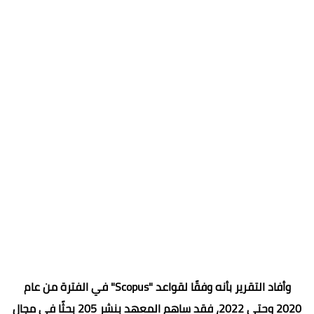
وأفاد التقرير بأنه وفقًا لقواعد "Scopus" في الفترة من عام
2020 وحتى 2022، فقد ساهم المعهد بنشر 205 بحثًا في مجال