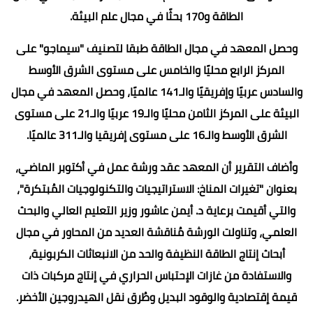
الطاقة و170 بحثًا في مجال علم البيئة.
وحصل المعهد في مجال الطاقة طبقا لتصنيف "سيماجو" على
المركز الرابع محليًا والخامس على مستوى الشرق الأوسط
والسادس عربيًا وإفريقيًا والـ141 عالميًا، وحصل المعهد في مجال
البيئة على المركز الثامن محليًا والـ19 عربيًا والـ21 على مستوى
الشرق الأوسط والـ16 على مستوى إفريقيا والـ311 عالميًا.
وأضاف التقرير أن المعهد عقد ورشة عمل في أكتوبر الماضي،
بعنوان "تغيرات المناخ: الاستراتيجيات والتكنولوجيات المُبتكرة"،
والتي أقيمت برعاية د. أيمن عاشور وزير التعليم العالي والبحث
العلمي، وتناولت الورشة مُناقشة العديد من المحاور في مجال
أبحاث إنتاج الطاقة النظيفة والحد من الانبعاثات الكربونية،
والاستفادة من غازات الإحتباس الحراري في إنتاج مركبات ذات
قيمة إقتصادية والوقود البديل وطُرق نقل الهيدروجين الأخضر.