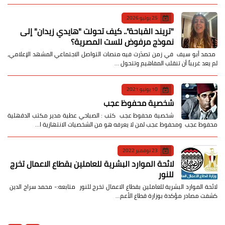
25 يوليو 2026
​"تريند القباحة".. كيف تحولت "هايدي زيدان" إلى
نموذج مرفوض للست المصرية؟
​ محمد أبو سيف ​في زمن تصدّرت فيه منصات التواصل الاجتماعي المشهد الإعلامي،
لم يعد غريباً أن تنقلب المفاهيم وتتحول …
10 يونيو 2021
شخصية محفوظ عجب
شخصية محفوظ عجب كتب : الصباحي عطية مدير مكتب الدقهلية
محفوظ عجب ومحفوظ عجب لمن لا يعرفه هو من الشخصيات الانتهازية ا…
23 نوفمبر 2022
لائحة الموارد البشرية للعاملين بقطاع الاعمال تخرج
للنور
لائحة الموارد البشرية للعاملين بقطاع الاعمال تخرج للنور متابعه:- محمد سراج الدين
كشفت مصادر مؤكدة بوزارة قطاع الأعم…