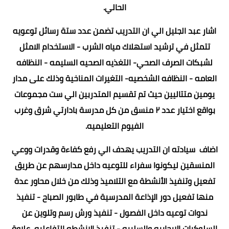
الحالي.
اشار عبد الجليل الي ان التدريب تضمن عدد ستة رسائل توعويه
تتمثل في ترشيد استهلاك مياه الشرب - الاستخدام الامثل
لشبكات الصرف الصحي- التغذيه الصحيه السليمه - النظافه
العامه - النظافه الشخصيه- التغيرات المناخية وذلك على مدار
يومين متتاليين حيث تم تقسيم المتدربين الي ست مجموعات
بواقع اختيار عدد ٢ منسق من كل مدرسة بادارتي شرق وغرب
الفيوم التعليميه.
اضاف سيادته ان التدريب يهدف الي رفع كفاءة وقدرات ووعي
المنسقين ليكونوا سفراء للتوعيه داخل مدارسهم عن طريق
تفعيل وتنفيذ الأنشطة مع التلاميذ وذلك من خلال محاور عدة
منها تفعيل دور الإذاعة المدرسية في طابور الصباح - تنفيذ
ندوات توعيه داخل الفصول - تنفيذ ورش رسم وتلوين عن
السلوكيات الايجابيه والسلبيه - تنفيذ الانشطه التفاعليه علاوة