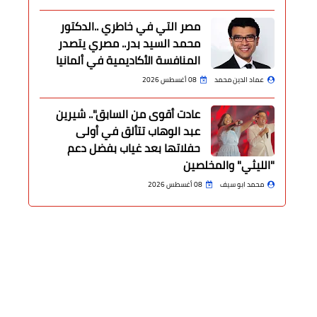
مصر التي في خاطري ..الدكتور
محمد السيد بدر.. مصري يتصدر
المنافسة الأكاديمية في ألمانيا
عماد الدين محمد
08 أغسطس 2026
عادت أقوى من السابق".. شيرين
عبد الوهاب تتألق في أولى
حفلاتها بعد غياب بفضل دعم
"الليثي" والمخلصين
محمد ابو سيف
08 أغسطس 2026