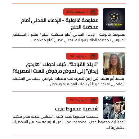
14 سبتمبر 2022
معلومة قانونية - الإدعاء المدني أمام
محكمة الجنح
معلومة قانونية الإدعاء المدني أمام محكمة الجنح؟ بقلم : المستشار
القانوني / محمود الطاهر هو ليه بندعي مدني أمام محكمة …
25 يوليو 2026
​"تريند القباحة".. كيف تحولت "هايدي
زيدان" إلى نموذج مرفوض للست المصرية؟
​ محمد أبو سيف ​في زمن تصدّرت فيه منصات التواصل الاجتماعي المشهد
الإعلامي، لم يعد غريباً أن تنقلب المفاهيم وتتحول …
10 يونيو 2021
شخصية محفوظ عجب
شخصية محفوظ عجب كتب : الصباحي عطية مدير مكتب
الدقهلية محفوظ عجب ومحفوظ عجب لمن لا يعرفه هو من الشخصيات
الانتهازية ا…