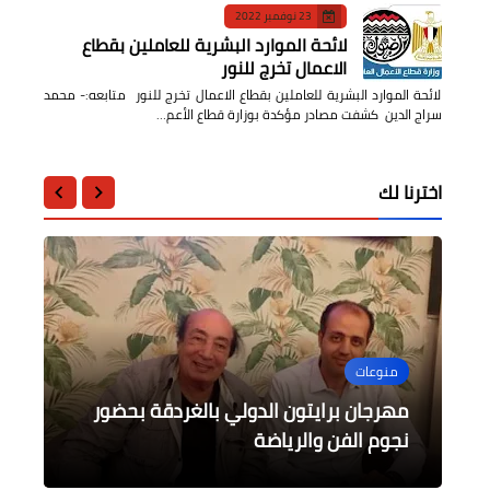
23 نوفمبر 2022
لائحة الموارد البشرية للعاملين بقطاع
الاعمال تخرج للنور
لائحة الموارد البشرية للعاملين بقطاع الاعمال تخرج للنور متابعه:- محمد
سراج الدين كشفت مصادر مؤكدة بوزارة قطاع الأعم…
اخترنا لك
الرأى
عربى
منوعات
حوادث وقضايا
أدب وشعر
عشرات المحتجين يغلقوا خطي تصدير
مفاجاة بالتحقيقات في واقعة اغتصاب
مهرجان برايتون الدولي بالغردقة بحضور
تفهم الخلافات الزوجية .. بقلم - الدكتورة
حانة الذكريات
شيماء صبحي
نجوم الفن والرياضة
واستيراد النفط بالسودان
طفلة على يد أمام مسجد بالدقهلية