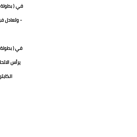
في
( بطولة 
- وتعادل ف
في
( بطولة 
يرأس الات
الكابت