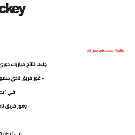
متابعة - محمد صلاح عوض الله
جاءت نتائج مباريات دوري
- فوز فريق نادي سموحة
في
( بطولة 04
- وفوز فريق نا
في
( بطولة 