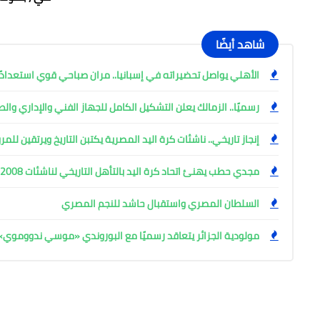
شاهد أيضًا
الأهلي يواصل تحضيراته في إسبانيا.. مران صباحي قوي استعدادً
رسميًا.. الزمالك يعلن التشكيل الكامل للجهاز الفني والإداري وال
إنجاز تاريخي.. ناشئات كرة اليد المصرية يكتبن التاريخ ويرتقين للم
مجدي حطب يهنئ اتحاد كرة اليد بالتأهل التاريخي لناشئات 2008 للمربع الذهبي
السلطان المصري واستقبال حاشد للنجم المصري
مولودية الجزائر يتعاقد رسميًا مع البوروندي «موسي ندووموي»