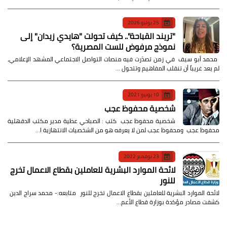
25 يوليو 2026
​"تريند القباحة".. كيف تحولت "هايدي زيدان" إلى
نموذج مرفوض للست المصرية؟
​ محمد أبو سيف ​في زمن تصدّرت فيه منصات التواصل الاجتماعي المشهد الإعلامي،
لم يعد غريباً أن تنقلب المفاهيم وتتحول …
10 يونيو 2021
شخصية محفوظ عجب
شخصية محفوظ عجب كتب : الصباحي عطية مدير مكتب الدقهلية
محفوظ عجب ومحفوظ عجب لمن لا يعرفه هو من الشخصيات الانتهازية ا…
23 نوفمبر 2022
لائحة الموارد البشرية للعاملين بقطاع الاعمال تخرج
للنور
لائحة الموارد البشرية للعاملين بقطاع الاعمال تخرج للنور متابعه:- محمد سراج الدين
كشفت مصادر مؤكدة بوزارة قطاع الأعم…