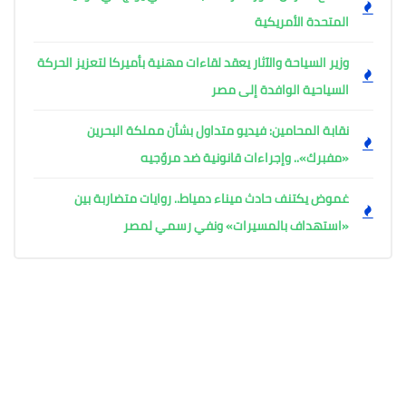
المتحدة الأمريكية
وزير السياحة والآثار يعقد لقاءات مهنية بأميركا لتعزيز الحركة
السياحية الوافدة إلى مصر
نقابة المحامين: فيديو متداول بشأن مملكة البحرين
«مفبرك».. وإجراءات قانونية ضد مروّجيه
غموض يكتنف حادث ميناء دمياط.. روايات متضاربة بين
«استهداف بالمسيرات» ونفي رسمي لمصر