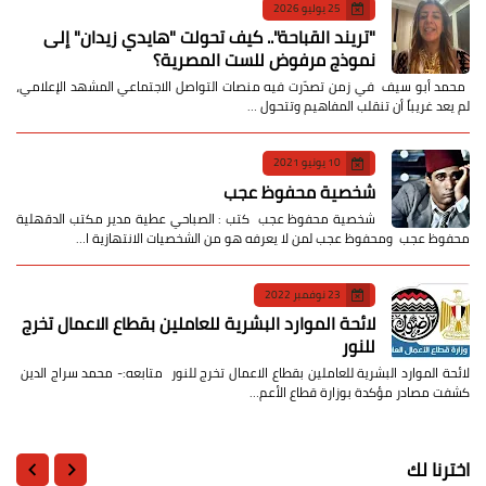
25 يوليو 2026
​"تريند القباحة".. كيف تحولت "هايدي زيدان" إلى
نموذج مرفوض للست المصرية؟
​ محمد أبو سيف ​في زمن تصدّرت فيه منصات التواصل الاجتماعي المشهد الإعلامي،
لم يعد غريباً أن تنقلب المفاهيم وتتحول …
10 يونيو 2021
شخصية محفوظ عجب
شخصية محفوظ عجب كتب : الصباحي عطية مدير مكتب الدقهلية
محفوظ عجب ومحفوظ عجب لمن لا يعرفه هو من الشخصيات الانتهازية ا…
23 نوفمبر 2022
لائحة الموارد البشرية للعاملين بقطاع الاعمال تخرج
للنور
لائحة الموارد البشرية للعاملين بقطاع الاعمال تخرج للنور متابعه:- محمد سراج الدين
كشفت مصادر مؤكدة بوزارة قطاع الأعم…
اخترنا لك