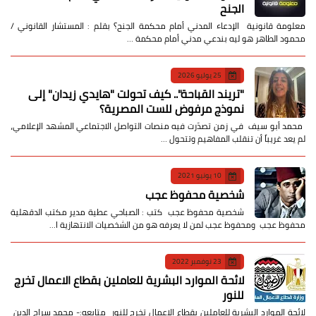
الجنح
معلومة قانونية الإدعاء المدني أمام محكمة الجنح؟ بقلم : المستشار القانوني /
محمود الطاهر هو ليه بندعي مدني أمام محكمة …
25 يوليو 2026
​"تريند القباحة".. كيف تحولت "هايدي زيدان" إلى
نموذج مرفوض للست المصرية؟
​ محمد أبو سيف ​في زمن تصدّرت فيه منصات التواصل الاجتماعي المشهد الإعلامي،
لم يعد غريباً أن تنقلب المفاهيم وتتحول …
10 يونيو 2021
شخصية محفوظ عجب
شخصية محفوظ عجب كتب : الصباحي عطية مدير مكتب الدقهلية
محفوظ عجب ومحفوظ عجب لمن لا يعرفه هو من الشخصيات الانتهازية ا…
23 نوفمبر 2022
لائحة الموارد البشرية للعاملين بقطاع الاعمال تخرج
للنور
لائحة الموارد البشرية للعاملين بقطاع الاعمال تخرج للنور متابعه:- محمد سراج الدين