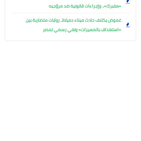
«مفبرك».. وإجراءات قانونية ضد مروّجيه
غموض يكتنف حادث ميناء دمياط.. روايات متضاربة بين
«استهداف بالمسيرات» ونفي رسمي لمصر