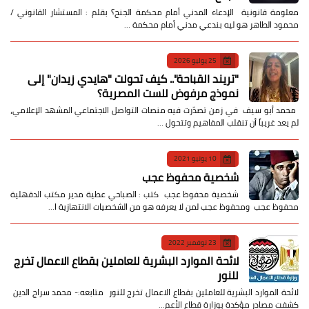
معلومة قانونية الإدعاء المدني أمام محكمة الجنح؟ بقلم : المستشار القانوني /
محمود الطاهر هو ليه بندعي مدني أمام محكمة …
25 يوليو 2026
​"تريند القباحة".. كيف تحولت "هايدي زيدان" إلى
نموذج مرفوض للست المصرية؟
​ محمد أبو سيف ​في زمن تصدّرت فيه منصات التواصل الاجتماعي المشهد الإعلامي،
لم يعد غريباً أن تنقلب المفاهيم وتتحول …
10 يونيو 2021
شخصية محفوظ عجب
شخصية محفوظ عجب كتب : الصباحي عطية مدير مكتب الدقهلية
محفوظ عجب ومحفوظ عجب لمن لا يعرفه هو من الشخصيات الانتهازية ا…
23 نوفمبر 2022
لائحة الموارد البشرية للعاملين بقطاع الاعمال تخرج
للنور
لائحة الموارد البشرية للعاملين بقطاع الاعمال تخرج للنور متابعه:- محمد سراج الدين
كشفت مصادر مؤكدة بوزارة قطاع الأعم…