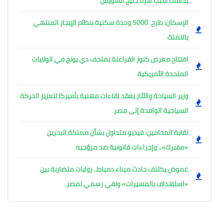
يكشف سبب هزة خليج السويس
الإسكان: طرح 5000 وحدة سكنية بنظام الإيجار المنتهي
بالتملك
افتتاح معرض كنوز الفراعنة بمتحف دي يونج في الولايات
المتحدة الأمريكية
وزير السياحة والآثار يعقد لقاءات مهنية بأميركا لتعزيز الحركة
السياحية الوافدة إلى مصر
نقابة المحامين: فيديو متداول بشأن مملكة البحرين
«مفبرك».. وإجراءات قانونية ضد مروّجيه
غموض يكتنف حادث ميناء دمياط.. روايات متضاربة بين
«استهداف بالمسيرات» ونفي رسمي لمصر