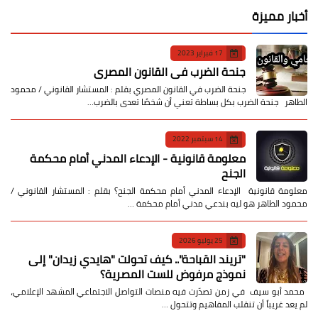
أخبار مميزة
17 فبراير 2023
جنحة الضرب في القانون المصري
جنحة الضرب في القانون المصري بقلم : المستشار القانوني / محمود
الطاهر جنحة الضرب بكل بساطة تعني أن شخصًا تعدى بالضرب…
14 سبتمبر 2022
معلومة قانونية - الإدعاء المدني أمام محكمة
الجنح
معلومة قانونية الإدعاء المدني أمام محكمة الجنح؟ بقلم : المستشار القانوني /
محمود الطاهر هو ليه بندعي مدني أمام محكمة …
25 يوليو 2026
​"تريند القباحة".. كيف تحولت "هايدي زيدان" إلى
نموذج مرفوض للست المصرية؟
​ محمد أبو سيف ​في زمن تصدّرت فيه منصات التواصل الاجتماعي المشهد الإعلامي،
لم يعد غريباً أن تنقلب المفاهيم وتتحول …