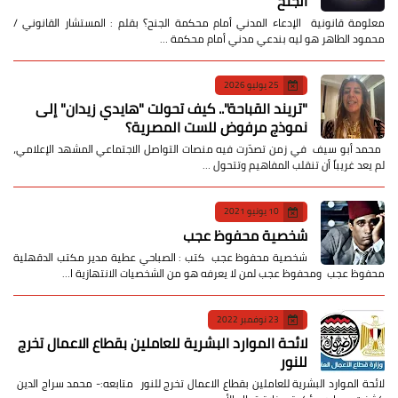
الجنح
معلومة قانونية الإدعاء المدني أمام محكمة الجنح؟ بقلم : المستشار القانوني /
محمود الطاهر هو ليه بندعي مدني أمام محكمة …
25 يوليو 2026
​"تريند القباحة".. كيف تحولت "هايدي زيدان" إلى
نموذج مرفوض للست المصرية؟
​ محمد أبو سيف ​في زمن تصدّرت فيه منصات التواصل الاجتماعي المشهد الإعلامي،
لم يعد غريباً أن تنقلب المفاهيم وتتحول …
10 يونيو 2021
شخصية محفوظ عجب
شخصية محفوظ عجب كتب : الصباحي عطية مدير مكتب الدقهلية
محفوظ عجب ومحفوظ عجب لمن لا يعرفه هو من الشخصيات الانتهازية ا…
23 نوفمبر 2022
لائحة الموارد البشرية للعاملين بقطاع الاعمال تخرج
للنور
لائحة الموارد البشرية للعاملين بقطاع الاعمال تخرج للنور متابعه:- محمد سراج الدين