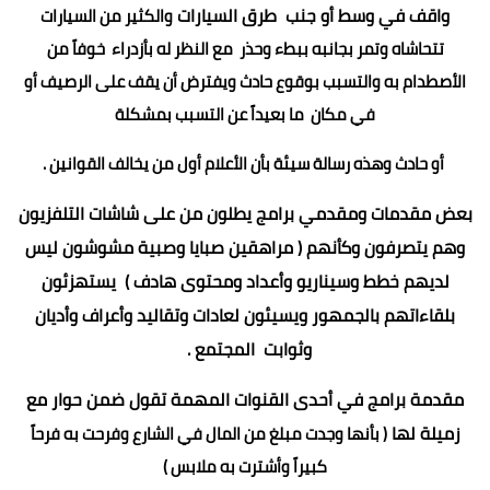
واقف في وسط أو جنب طرق السيارات
والكثير من السيارات
تتحاشاه وتمر بجانبه ببطء وحذر مع النظر له بأزدراء خوفاً من
الأصطدام به والتسبب بوقوع حادث ويفترض أن يقف على الرصيف أو
في مكان ما بعيداً عن التسبب بمشكلة
أو حادث وهذه رسالة سيئة بأن الأعلام أول من يخالف القوانين .
بعض مقدمات ومقدمي برامج يطلون من على شاشات التلفزيون
وهم يتصرفون وكأنهم ( مراهقين صبايا وصبية مشوشون ليس
لديهم خطط وسيناريو وأعداد ومحتوى هادف ) يستهزئون
بلقاءاتهم بالجمهور ويسيئون لعادات وتقاليد وأعراف وأديان
وثوابت المجتمع .
مقدمة برامج في أحدى القنوات المهمة تقول ضمن حوار مع
زميلة لها
( بأنها وجدت مبلغ من المال في الشارع وفرحت به فرحاً
كبيراً وأشترت به ملابس )