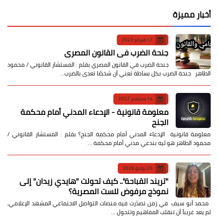
أخبار مميزة
17 فبراير 2023
جنحة الضرب في القانون المصري
جنحة الضرب في القانون المصري بقلم : المستشار القانوني / محمود
الطاهر جنحة الضرب بكل بساطة تعني أن شخصًا تعدى بالضرب…
14 سبتمبر 2022
معلومة قانونية - الإدعاء المدني أمام محكمة
الجنح
معلومة قانونية الإدعاء المدني أمام محكمة الجنح؟ بقلم : المستشار القانوني /
محمود الطاهر هو ليه بندعي مدني أمام محكمة …
25 يوليو 2026
​"تريند القباحة".. كيف تحولت "هايدي زيدان" إلى
نموذج مرفوض للست المصرية؟
​ محمد أبو سيف ​في زمن تصدّرت فيه منصات التواصل الاجتماعي المشهد الإعلامي،
لم يعد غريباً أن تنقلب المفاهيم وتتحول …