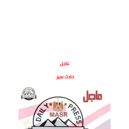
عاجل
حادث سير