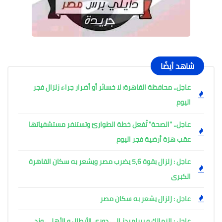
شاهد أيضًا
عاجل.. محافظة القاهرة: لا خسائر أو أضرار جراء زلزال فجر
اليوم
عاجل.. "الصحة" تُفعل خطة الطوارئ وتستنفر مستشفياتها
عقب هزة أرضية فجر اليوم ​
عاجل : زلزال بقوة 5,6 يضرب مصر ويشعر به سكان القاهرة
الكبرى
عاجل : زلزال يشعر به سكان مصر
عاجل : الزمالك و بيراميدز إلى دوري الأبطال و الأهلي وزد