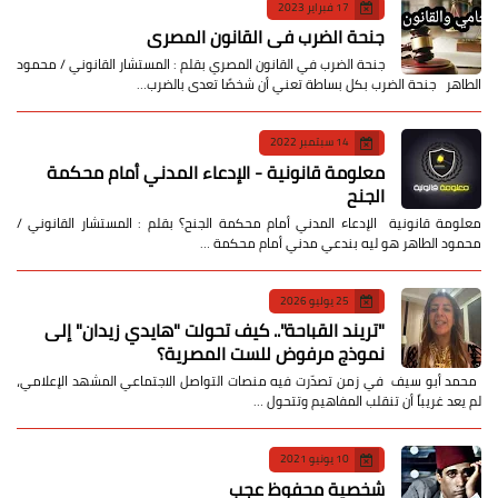
17 فبراير 2023
جنحة الضرب في القانون المصري
جنحة الضرب في القانون المصري بقلم : المستشار القانوني / محمود
الطاهر جنحة الضرب بكل بساطة تعني أن شخصًا تعدى بالضرب…
14 سبتمبر 2022
معلومة قانونية - الإدعاء المدني أمام محكمة
الجنح
معلومة قانونية الإدعاء المدني أمام محكمة الجنح؟ بقلم : المستشار القانوني /
محمود الطاهر هو ليه بندعي مدني أمام محكمة …
25 يوليو 2026
​"تريند القباحة".. كيف تحولت "هايدي زيدان" إلى
نموذج مرفوض للست المصرية؟
​ محمد أبو سيف ​في زمن تصدّرت فيه منصات التواصل الاجتماعي المشهد الإعلامي،
لم يعد غريباً أن تنقلب المفاهيم وتتحول …
10 يونيو 2021
شخصية محفوظ عجب