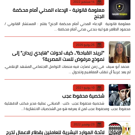
14 سبتمبر 2022
معلومة قانونية - الإدعاء المدني أمام محكمة
الجنح
معلومة قانونية الإدعاء المدني أمام محكمة الجنح؟ بقلم : المستشار القانوني /
محمود الطاهر هو ليه بندعي مدني أمام محكمة …
25 يوليو 2026
​"تريند القباحة".. كيف تحولت "هايدي زيدان" إلى
نموذج مرفوض للست المصرية؟
​ محمد أبو سيف ​في زمن تصدّرت فيه منصات التواصل الاجتماعي المشهد الإعلامي،
لم يعد غريباً أن تنقلب المفاهيم وتتحول …
10 يونيو 2021
شخصية محفوظ عجب
شخصية محفوظ عجب كتب : الصباحي عطية مدير مكتب الدقهلية
محفوظ عجب ومحفوظ عجب لمن لا يعرفه هو من الشخصيات الانتهازية ا…
23 نوفمبر 2022
لائحة الموارد البشرية للعاملين بقطاع الاعمال تخرج