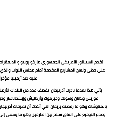
تقدم السيناتور الأمريكي الجمهوري ماركو روبيو و الديمقرا
على خطى ونهج المشاريع المقدمة أمام مجلس النواب والذي يد
عليه ضد أرمينيا مؤخراً
يأتي هذا بعدما بادرت أذربيجان بقصف عدد من البلدات الأرم
غوريس وكابان وسوتك وجيرموك وأردانيش وإيشخاناسار وخرق 
بالمناوشات وهو ما رفضته يريفان التي أكدت أن تصرفات أذربيجان ا
وعدم التوقيع على اتفاق سلام بين الطرفين وهو ما يسعى إلى تح