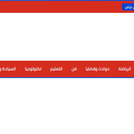
ي برس
الرياضة
حوادث وقضايا
فن
التعليم
تكنولوجيا
السياحة و