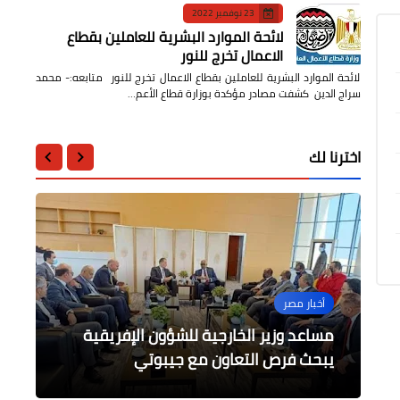
23 نوفمبر 2022
لائحة الموارد البشرية للعاملين بقطاع
الاعمال تخرج للنور
لائحة الموارد البشرية للعاملين بقطاع الاعمال تخرج للنور متابعه:- محمد
سراج الدين كشفت مصادر مؤكدة بوزارة قطاع الأعم…
اخترنا لك
فن
عالمى
التعليم
أخبار مصر
أخبار مصر
بيان نقابة الإعلاميين عن التحقيق مع
مساعد وزير الخارجية للشؤون الإفريقية
الرئيس الفرنسي: الأيام المقبلة ستكون
المطربه بلقيس بفستان جديد زهري اللون
متابعة العلاقات العامة والإعلام بالمديرية
يخطف الأنظار
مدرسة طلمبات 7 تعليم اساسي
أشد قسوة على أوكرانيا
مبروك عطيه و شريف عامر
يبحث فرص التعاون مع جيبوتي