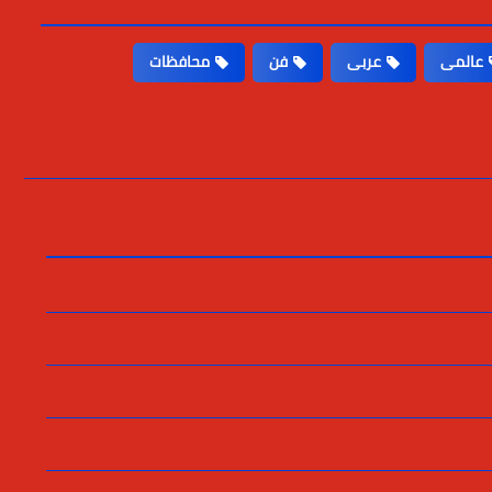
عالمى
عربى
فن
محافظات