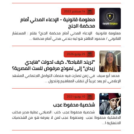
14 سبتمبر 2022
معلومة قانونية - الإدعاء المدني أمام
محكمة الجنح
معلومة قانونية الإدعاء المدني أمام محكمة الجنح؟ بقلم : المستشار
القانوني / محمود الطاهر هو ليه بندعي مدني أمام محكمة …
25 يوليو 2026
​"تريند القباحة".. كيف تحولت "هايدي
زيدان" إلى نموذج مرفوض للست المصرية؟
​ محمد أبو سيف ​في زمن تصدّرت فيه منصات التواصل الاجتماعي المشهد
الإعلامي، لم يعد غريباً أن تنقلب المفاهيم وتتحول …
10 يونيو 2021
شخصية محفوظ عجب
شخصية محفوظ عجب كتب : الصباحي عطية مدير مكتب
الدقهلية محفوظ عجب ومحفوظ عجب لمن لا يعرفه هو من الشخصيات
الانتهازية ا…