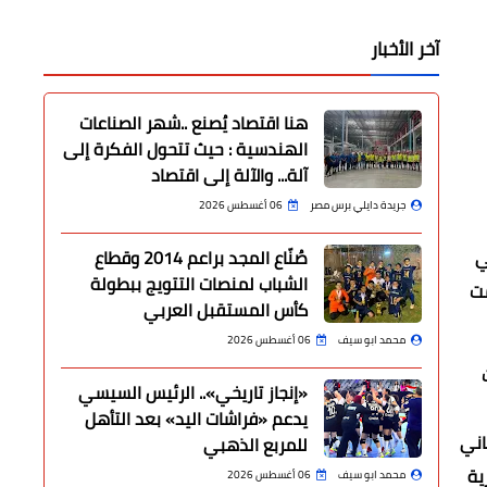
آخر الأخبار
هنا اقتصاد يُصنع ..شهر الصناعات
الهندسية : حيث تتحول الفكرة إلى
آلة... والآلة إلى اقتصاد
جريدة دايلي برس مصر
06 أغسطس 2026
ي
صُنّاع المجد براعم 2014 وقطاع
الشباب لمنصات التتويج ببطولة
مت
كأس المستقبل العربي
محمد ابو سيف
06 أغسطس 2026
«إنجاز تاريخي».. الرئيس السيسي
يدعم «فراشات اليد» بعد التأهل
اني
للمربع الذهبي
ية
محمد ابو سيف
06 أغسطس 2026