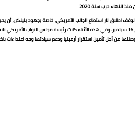
 منذ انتهاء حرب سنة 2020.
قف اطلاق نار استطاع الجانب الأمريكي، خاصة بجهود بلينكن، أن يجبر
أذربيجان على الرضوخ لنظام وقف إطلاق النار ابتدأ من مساء يوم 16 سبتمبر. وفي هذه الأثناء كانت رئيسة مجلس النواب الأمريك
وصلتها من أجل تأمين استقرار أرمينيا ودعم سيادتها وجه اعتداءات باك