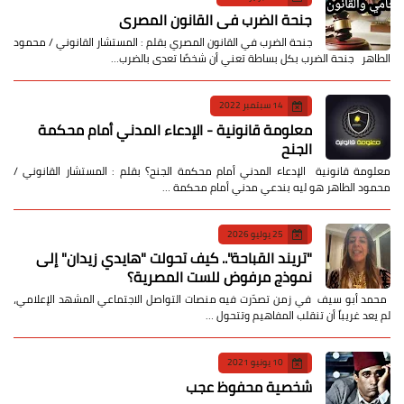
جنحة الضرب في القانون المصري
جنحة الضرب في القانون المصري بقلم : المستشار القانوني / محمود
الطاهر جنحة الضرب بكل بساطة تعني أن شخصًا تعدى بالضرب…
14 سبتمبر 2022
معلومة قانونية - الإدعاء المدني أمام محكمة
الجنح
معلومة قانونية الإدعاء المدني أمام محكمة الجنح؟ بقلم : المستشار القانوني /
محمود الطاهر هو ليه بندعي مدني أمام محكمة …
25 يوليو 2026
​"تريند القباحة".. كيف تحولت "هايدي زيدان" إلى
نموذج مرفوض للست المصرية؟
​ محمد أبو سيف ​في زمن تصدّرت فيه منصات التواصل الاجتماعي المشهد الإعلامي،
لم يعد غريباً أن تنقلب المفاهيم وتتحول …
10 يونيو 2021
شخصية محفوظ عجب