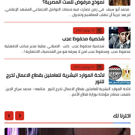
نموذج مرفوض للست المصرية؟
​ محمد أبو سيف ​في زمن تصدّرت فيه منصات التواصل الاجتماعي المشهد الإعلامي،
لم يعد غريباً أن تنقلب المفاهيم وتتحول …
10 يونيو 2021
شخصية محفوظ عجب
شخصية محفوظ عجب كتب : الصباحي عطية مدير مكتب الدقهلية
محفوظ عجب ومحفوظ عجب لمن لا يعرفه هو من الشخصيات الانتهازية ا…
23 نوفمبر 2022
لائحة الموارد البشرية للعاملين بقطاع الاعمال تخرج
للنور
لائحة الموارد البشرية للعاملين بقطاع الاعمال تخرج للنور متابعه:- محمد سراج الدين
كشفت مصادر مؤكدة بوزارة قطاع الأعم…
اخترنا لك