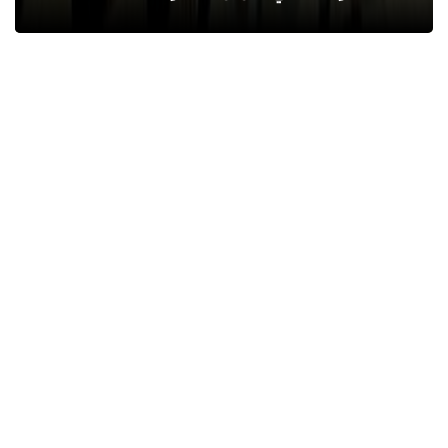
آخر الأخبار
وفاة السفير الفلسطيني بالقاهرة دياب
اللوح.. مسيرة وطنية ودبلوماسية حافلة
بالعطاء
عماد الدين محمد
09 أغسطس 2026
شخص يثير الجدل بعد منعه من رفع علم
مصر في أهرامات سقارة
محمد ابو سيف
09 أغسطس 2026
ميسي يصل إلى مسقط رأسه في روساريو
لحضور جنازة والده
محمد ابو سيف
09 أغسطس 2026