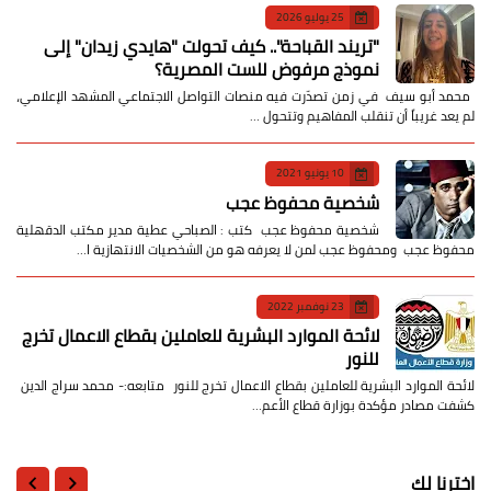
25 يوليو 2026
​"تريند القباحة".. كيف تحولت "هايدي زيدان" إلى
نموذج مرفوض للست المصرية؟
​ محمد أبو سيف ​في زمن تصدّرت فيه منصات التواصل الاجتماعي المشهد الإعلامي،
لم يعد غريباً أن تنقلب المفاهيم وتتحول …
10 يونيو 2021
شخصية محفوظ عجب
شخصية محفوظ عجب كتب : الصباحي عطية مدير مكتب الدقهلية
محفوظ عجب ومحفوظ عجب لمن لا يعرفه هو من الشخصيات الانتهازية ا…
23 نوفمبر 2022
لائحة الموارد البشرية للعاملين بقطاع الاعمال تخرج
للنور
لائحة الموارد البشرية للعاملين بقطاع الاعمال تخرج للنور متابعه:- محمد سراج الدين
كشفت مصادر مؤكدة بوزارة قطاع الأعم…
اخترنا لك