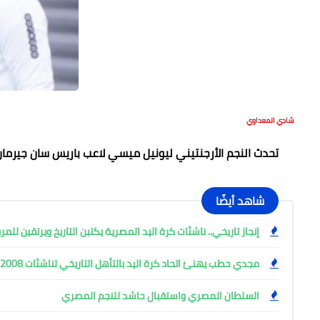
شادي المعداوي
تحدث النجم الأرجنتيني ليونيل ميسي لاعب باريس سان جيرمان
شاهد أيضًا
إنجاز تاريخي.. ناشئات كرة اليد المصرية يكتبن التاريخ ويرتقين للم
مجدي حطب يهنئ اتحاد كرة اليد بالتأهل التاريخي لناشئات 2008 للمربع الذهبي
السلطان المصري واستقبال حاشد للنجم المصري