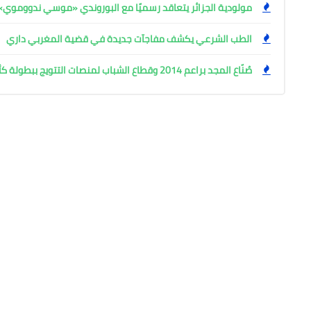
مولودية الجزائر يتعاقد رسميًا مع البوروندي «موسي ندووموي»
الطب الشرعي يكشف مفاجآت جديدة في قضية المغربي داري
صُنّاع المجد براعم 2014 وقطاع الشباب لمنصات التتويج ببطولة كأس المستقبل العربي