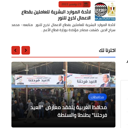
23 نوفمبر 2022
لائحة الموارد البشرية للعاملين بقطاع
الاعمال تخرج للنور
لائحة الموارد البشرية للعاملين بقطاع الاعمال تخرج للنور متابعه:- محمد
سراج الدين كشفت مصادر مؤكدة بوزارة قطاع الأعم…
اخترنا لك
....
محافظات
أخبار مصر
مجتمع دايلي برس مصر
مجتمع دايلي برس مصر
من عادات المسلمين في رمضان في
محافظ الغربية يتفقد معارض "العيد
نائب رئيس هيئة قضايا الدولة يهنىء
حفل توزيع جوائز مسابقة القرآن الكريم
الحدائق بالقناطر الخيرية تنتظر الزوار بعيد
قبرص
السيد الرئيس
الفطر المبارك
فرحتنا" بطنطا والسنطة
بقرية كفر طحا مركز شبين القناطر .