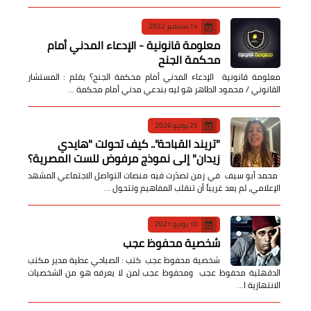
14 سبتمبر 2022
معلومة قانونية - الإدعاء المدني أمام
محكمة الجنح
معلومة قانونية الإدعاء المدني أمام محكمة الجنح؟ بقلم : المستشار
القانوني / محمود الطاهر هو ليه بندعي مدني أمام محكمة …
25 يوليو 2026
​"تريند القباحة".. كيف تحولت "هايدي
زيدان" إلى نموذج مرفوض للست المصرية؟
​ محمد أبو سيف ​في زمن تصدّرت فيه منصات التواصل الاجتماعي المشهد
الإعلامي، لم يعد غريباً أن تنقلب المفاهيم وتتحول …
10 يونيو 2021
شخصية محفوظ عجب
شخصية محفوظ عجب كتب : الصباحي عطية مدير مكتب
الدقهلية محفوظ عجب ومحفوظ عجب لمن لا يعرفه هو من الشخصيات
الانتهازية ا…