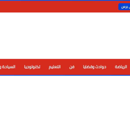
ي برس
الرياضة
حوادث وقضايا
فن
التعليم
تكنولوجيا
السياحة و