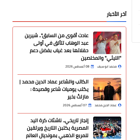
آخر الأخبار
عادت أقوى من السابق".. شيرين
عبد الوهاب تتألق في أولى
حفلاتها بعد غياب بفضل دعم
"الليثي" والمخلصين
محمد ابو سيف
08 أغسطس 2026
الكاتب والشاعر عماد الدين محمد |
يكتب يوميات شاعر وقصيدة :
مازلتُ بخير
عماد الدين محمد
07 أغسطس 2026
إنجاز تاريخي.. ناشئات كرة اليد
المصرية يكتبن التاريخ ويرتقين
للمربع الذهبي بمونديال العالم