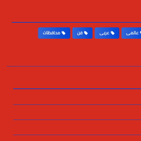
عالمى
عربى
فن
محافظات