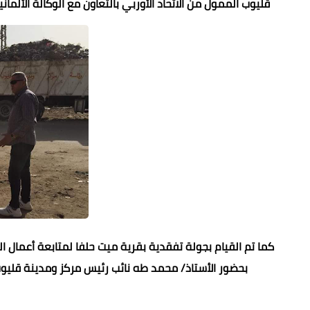
قليوب الممول من الاتحاد الأوربي بالتعاون مع الوكالة الألمانية Giz حيث يتم تطويره ليصبح موقف سيارات حضاري وجاري الاستك
كما تم القيام بجولة تفقدية بقرية ميت حلفا لمتابعة أعمال ا
بحضور الأستاذ/ محمد طه نائب رئيس مركز ومدينة قليوب