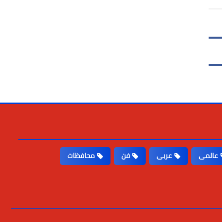
عالمى
عربى
فن
محافظات