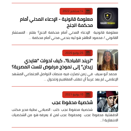
14 سبتمبر 2022
معلومة قانونية - الإدعاء المدني أمام
محكمة الجنح
معلومة قانونية الإدعاء المدني أمام محكمة الجنح؟ بقلم : المستشار
القانوني / محمود الطاهر هو ليه بندعي مدني أمام محكمة …
25 يوليو 2026
​"تريند القباحة".. كيف تحولت "هايدي
زيدان" إلى نموذج مرفوض للست المصرية؟
​ محمد أبو سيف ​في زمن تصدّرت فيه منصات التواصل الاجتماعي المشهد
الإعلامي، لم يعد غريباً أن تنقلب المفاهيم وتتحول …
10 يونيو 2021
شخصية محفوظ عجب
شخصية محفوظ عجب كتب : الصباحي عطية مدير مكتب
الدقهلية محفوظ عجب ومحفوظ عجب لمن لا يعرفه هو من الشخصيات
الانتهازية ا…