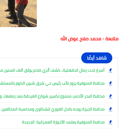
متابعة - محمد صلاح عوض الله
شاهد أيضًا
أسرار تحت رمال الدقهلية.. كشف أثري ضخم يوثق آلاف السنين من
محافظ المنوفية يزور نائب رئيس حي شرق شبين الكوم بالمست
محافظ البحر الأحمر: ممنوع تكسير شوارع الغردقة بعد رصفها.. وإ
محافظ الجيزة يوجه بالحل الفوري للشكاوى ومحاسبة المخالفين
محافظ المنوفية يعتمد الأحوزة العمرانية الجديدة