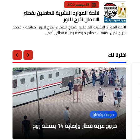
23 نوفمبر 2022
لائحة الموارد البشرية للعاملين بقطاع
الاعمال تخرج للنور
لائحة الموارد البشرية للعاملين بقطاع الاعمال تخرج للنور متابعه:- محمد
سراج الدين كشفت مصادر مؤكدة بوزارة قطاع الأعم…
اخترنا لك
السياحة والفنادق
الرياضة
ختام المستوى الثاني من البرنامج
الرياضة
حوادث وقضايا
حوادث وقضايا
التدريبي "أسس الترميم وقراءة وتوثيق
بين صافرة الحكم وأموال المراهنات.. من
يدفع ثمن الجدل؟
الساحرة المستديرة
خروج عربة قطار وإصابة 14 بمحلة روح
وأرشفة النقوش العربية
حريق بمطعم شهير بمنطقة ترسا بالجيزة