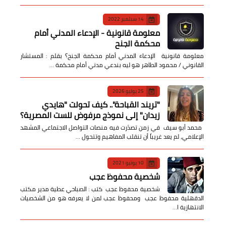
14 سبتمبر 2022
معلومة قانونية - الإدعاء المدني أمام
محكمة الجنح
معلومة قانونية الإدعاء المدني أمام محكمة الجنح؟ بقلم : المستشار
القانوني / محمود الطاهر هو ليه بندعي مدني أمام محكمة …
25 يوليو 2026
​"تريند القباحة".. كيف تحولت "هايدي
زيدان" إلى نموذج مرفوض للست المصرية؟
​ محمد أبو سيف ​في زمن تصدّرت فيه منصات التواصل الاجتماعي المشهد
الإعلامي، لم يعد غريباً أن تنقلب المفاهيم وتتحول …
10 يونيو 2021
شخصية محفوظ عجب
شخصية محفوظ عجب كتب : الصباحي عطية مدير مكتب
الدقهلية محفوظ عجب ومحفوظ عجب لمن لا يعرفه هو من الشخصيات
الانتهازية ا…