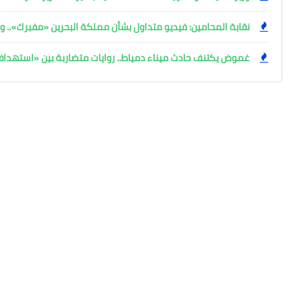
نقابة المحامين: فيديو متداول بشأن مملكة البحرين «مفبرك».. وإ
غموض يكتنف حادث ميناء دمياط.. روايات متضاربة بين «استهد