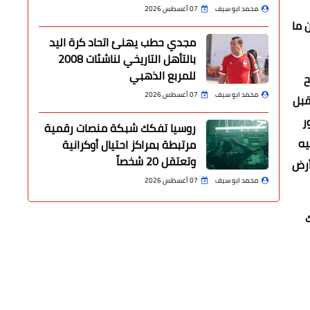
محمد ابو سيف
07 أغسطس 2026
تربية وتسمين ما
مجدي حطب يهنئ اتحاد كرة اليد
بالتأهل التاريخي لناشئات 2008
للمربع الذهبي
ح
محمد ابو سيف
07 أغسطس 2026
قبل
ر
روسيا تفكك شبكة منصات رقمية
يه
مرتبطة بمراكز احتيال أوكرانية
وتعتقل 20 شخصاً
أرض
محمد ابو سيف
07 أغسطس 2026
ك