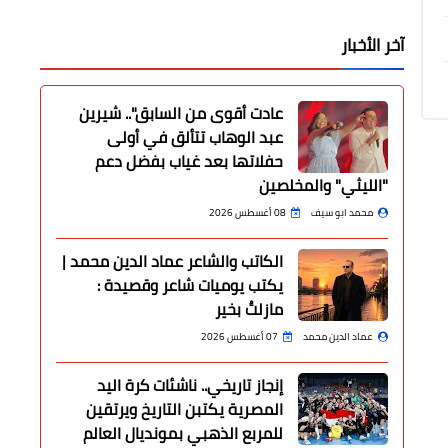
آخر الأخبار
عادت أقوى من السابق".. شيرين
عبد الوهاب تتألق في أولى
حفلاتها بعد غياب بفضل دعم
"الليثي" والمخلصين
محمد ابو سيف
08 أغسطس 2026
الكاتب والشاعر عماد الدين محمد |
يكتب يوميات شاعر وقصيدة :
مازلتُ بخير
عماد الدين محمد
07 أغسطس 2026
إنجاز تاريخي.. ناشئات كرة اليد
المصرية يكتبن التاريخ ويرتقين
للمربع الذهبي بمونديال العالم