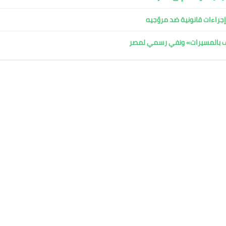
جراءات قانونية ضد مروّجيه
اف بالمسيرات» ونفي رسمي لمصر