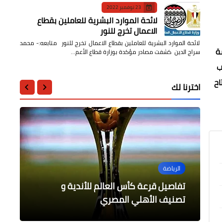
23 نوفمبر 2022
لائحة الموارد البشرية للعاملين بقطاع
الاعمال تخرج للنور
لائحة الموارد البشرية للعاملين بقطاع الاعمال تخرج للنور متابعه:- محمد
ة
سراج الدين كشفت مصادر مؤكدة بوزارة قطاع الأعم…
 وشباب
تاح
اخترنا لك
الرياضة
أخبار مصر
أخبار مصر
أخبار مصر
عاجل
تفاصيل قرعة كأس العالم للأندية و
بيان وزارة السياحة والآثار بالجلسة العامة
مبعوث الصين للشرق الأوسط يلتقي وزير
وزير الخارجية يلتقي محمد عثمان ماليكي
لمجلس النواب
الخارجية المصرية
على هامش المؤتمر
تصنيف الأهلي المصري
عاجل: رباعية بيضاء للقلعة البيضاء