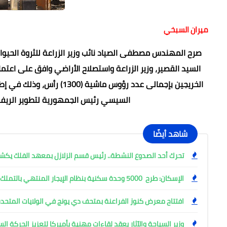
ميران السبخي
صرح المهندس مصطفى الصياد نائب وزير الزراعة للثروة الحيوا
الخريجين بإجمالى عدد رؤوس 
السيسي رئيس الجمهورية لتطوير الريف 
شاهد أيضًا
تحرك أحد الصدوع النشطة.. رئيس قسم الزلازل بمعهد الفلك ي
الإسكان: طرح 5000 وحدة سكنية بنظام الإيجار المنتهي بالتملك
افتتاح معرض كنوز الفراعنة بمتحف دي يونج في الولايات المتحدة
وزير السياحة والآثار يعقد لقاءات مهنية بأميركا لتعزيز الحركة ا