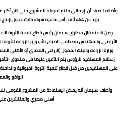
يزيد عن 464 ألف رأس ماشية سواء كانت عجول لإنتاج اللحوم أو عجول عالية الإنتاجيه، لتوفير المزيد من اللحوم والألبان.
ومن ناحيته قال د.طارق سليمان رئيس قطاع تنمية الثروة الحيوا
الأراضي، والمهندس مصطفى الصياد، نائب وزير الزراعة للثروة ال
وزارة الزراعه والبنك الممول (الزراعي المصري أو الأهلي الم
إستلام المستفيد للرؤوس يتم التأمين عليها فى صندوق التأمين
على المستفيدين من قبل قطاع تنمية الثروة الحيوانية والداجن
الواقع والعم
وأضاف سليمان أنه يمكن الإستفادة من المشروع القومى للبتلو
أهلى مصري والمنتشرين على