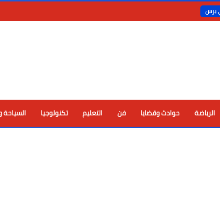
ي برس
الرياضة
حوادث وقضايا
فن
التعليم
تكنولوجيا
السياحة و