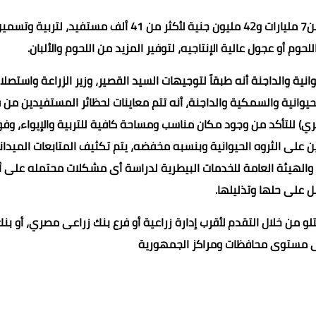
وأضاف الصياد أن إجمالي ما تم تمويله للمشروع حتى الآن أكثر من7 مليارات و42 مليون جنية لأكثر من 41 ألف مستفيد، ل
نية والداجنة أنه طبقاً لتوجيهات السيد القصير، وزير الزراعة واستصلا
حيوانية والسمكية والداجنة، أنه تتم معاينات لحظائر المستفيدين من 
صري) للتأكد من وجود مكان مناسب ومساحة كافية للتربية والإيواء، وفو
 على الثروه الحيوانية وبنسبه مخفضه، يتم تكثيف المتابعات الميدان
ة والهيئة العامة للخدمات البيطرية لدراسة أى مشكلات محتمله على 
ل على حلها وتذليلها.
 من خلال التقدم لأقرب إدارة زراعية أو فرع بنك زراعى مصري، أو بن
 مستوى محافظات ومراكز الجمهورية