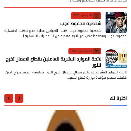
لم يعد غريباً أن تنقلب المفاهيم وتتحول …
10 يونيو 2021
شخصية محفوظ عجب
شخصية محفوظ عجب كتب : الصباحي عطية مدير مكتب الدقهلية
محفوظ عجب ومحفوظ عجب لمن لا يعرفه هو من الشخصيات الانتهازية ا…
23 نوفمبر 2022
لائحة الموارد البشرية للعاملين بقطاع الاعمال تخرج
للنور
لائحة الموارد البشرية للعاملين بقطاع الاعمال تخرج للنور متابعه:- محمد سراج الدين
كشفت مصادر مؤكدة بوزارة قطاع الأعم…
اخترنا لك