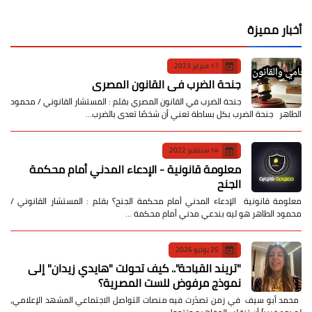
أخبار مميزة
17 فبراير 2023
جنحة الضرب في القانون المصري
جنحة الضرب في القانون المصري بقلم : المستشار القانوني / محمود
الطاهر جنحة الضرب بكل بساطة تعني أن شخصًا تعدى بالضرب…
14 سبتمبر 2022
معلومة قانونية - الإدعاء المدني أمام محكمة
الجنح
معلومة قانونية الإدعاء المدني أمام محكمة الجنح؟ بقلم : المستشار القانوني /
محمود الطاهر هو ليه بندعي مدني أمام محكمة …
25 يوليو 2026
​"تريند القباحة".. كيف تحولت "هايدي زيدان" إلى
نموذج مرفوض للست المصرية؟
​ محمد أبو سيف ​في زمن تصدّرت فيه منصات التواصل الاجتماعي المشهد الإعلامي،