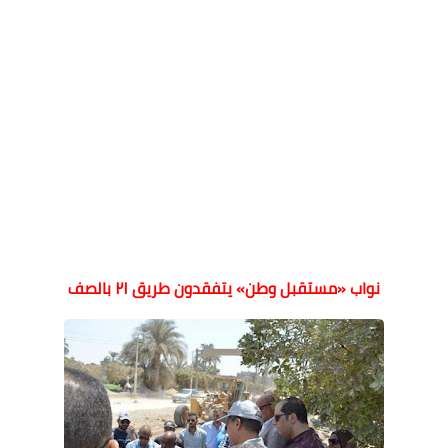
نواب «مستقبل وطن» يتفقدون طريق ٢١ بالصف