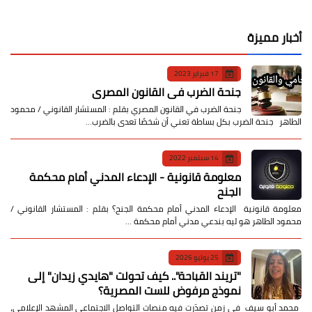
أخبار مميزة
17 فبراير 2023
جنحة الضرب في القانون المصري
جنحة الضرب في القانون المصري بقلم : المستشار القانوني / محمود
الطاهر جنحة الضرب بكل بساطة تعني أن شخصًا تعدى بالضرب…
14 سبتمبر 2022
معلومة قانونية - الإدعاء المدني أمام محكمة
الجنح
معلومة قانونية الإدعاء المدني أمام محكمة الجنح؟ بقلم : المستشار القانوني /
محمود الطاهر هو ليه بندعي مدني أمام محكمة …
25 يوليو 2026
​"تريند القباحة".. كيف تحولت "هايدي زيدان" إلى
نموذج مرفوض للست المصرية؟
​ محمد أبو سيف ​في زمن تصدّرت فيه منصات التواصل الاجتماعي المشهد الإعلامي،