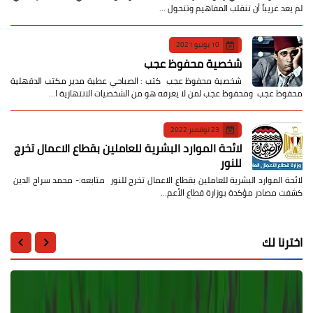
لم يعد غريباً أن تنقلب المفاهيم وتتحول …
10 يونيو 2021
شخصية محفوظ عجب
شخصية محفوظ عجب كتب : الصباحي عطية مدير مكتب الدقهلية
محفوظ عجب ومحفوظ عجب لمن لا يعرفه هو من الشخصيات الانتهازية ا…
23 نوفمبر 2022
لائحة الموارد البشرية للعاملين بقطاع الاعمال تخرج
للنور
لائحة الموارد البشرية للعاملين بقطاع الاعمال تخرج للنور متابعه:- محمد سراج الدين
كشفت مصادر مؤكدة بوزارة قطاع الأعم…
اخترنا لك