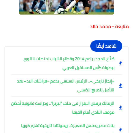
متابعة -
محمد خالد
شاهد أيضًا
صُنّاع المجد براعم 2014 وقطاع الشباب لمنصات التتويج
ببطولة كأس المستقبل العربي
«إنجاز تاريخي».. الرئيس السيسي يدعم «فراشات اليد» بعد
التأهل للمربع الذهبي
الزمالك يرفض الابتزاز في ملف "بيزيرا".. ودراسة قانونية تُحصّن
موقف النادي أمام الفيفا
بنات مصر يصنعن المعجزة.. ريمونتادا تاريخية تهزم كوريا