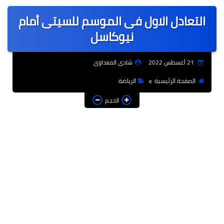
عربى
التعادل الاول فى الموسم للسيتى أمام
عالمى
نيوكاسل
الرياضة
21 أغسطس 2022
شادى المعداوى
حوادث وقضايا
الصفحة الرئيسية
الرياضة
فن
الحجم
التعليم
تكنولوجيا
السياحة والفنادق