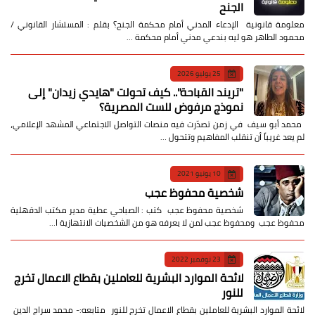
الجنح
معلومة قانونية الإدعاء المدني أمام محكمة الجنح؟ بقلم : المستشار القانوني /
محمود الطاهر هو ليه بندعي مدني أمام محكمة …
25 يوليو 2026
​"تريند القباحة".. كيف تحولت "هايدي زيدان" إلى
نموذج مرفوض للست المصرية؟
​ محمد أبو سيف ​في زمن تصدّرت فيه منصات التواصل الاجتماعي المشهد الإعلامي،
لم يعد غريباً أن تنقلب المفاهيم وتتحول …
10 يونيو 2021
شخصية محفوظ عجب
شخصية محفوظ عجب كتب : الصباحي عطية مدير مكتب الدقهلية
محفوظ عجب ومحفوظ عجب لمن لا يعرفه هو من الشخصيات الانتهازية ا…
23 نوفمبر 2022
لائحة الموارد البشرية للعاملين بقطاع الاعمال تخرج
للنور
لائحة الموارد البشرية للعاملين بقطاع الاعمال تخرج للنور متابعه:- محمد سراج الدين