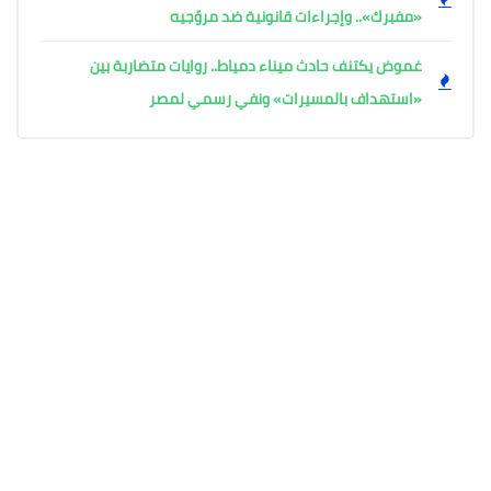
«مفبرك».. وإجراءات قانونية ضد مروّجيه
غموض يكتنف حادث ميناء دمياط.. روايات متضاربة بين
«استهداف بالمسيرات» ونفي رسمي لمصر