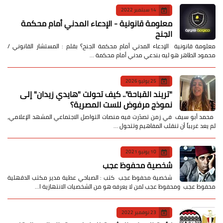
14 سبتمبر 2022
معلومة قانونية - الإدعاء المدني أمام محكمة
الجنح
معلومة قانونية الإدعاء المدني أمام محكمة الجنح؟ بقلم : المستشار القانوني /
محمود الطاهر هو ليه بندعي مدني أمام محكمة …
25 يوليو 2026
​"تريند القباحة".. كيف تحولت "هايدي زيدان" إلى
نموذج مرفوض للست المصرية؟
​ محمد أبو سيف ​في زمن تصدّرت فيه منصات التواصل الاجتماعي المشهد الإعلامي،
لم يعد غريباً أن تنقلب المفاهيم وتتحول …
10 يونيو 2021
شخصية محفوظ عجب
شخصية محفوظ عجب كتب : الصباحي عطية مدير مكتب الدقهلية
محفوظ عجب ومحفوظ عجب لمن لا يعرفه هو من الشخصيات الانتهازية ا…
23 نوفمبر 2022