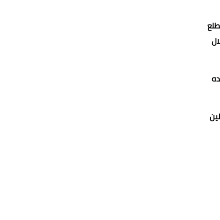
طلع
ها من خلال
ده
لين