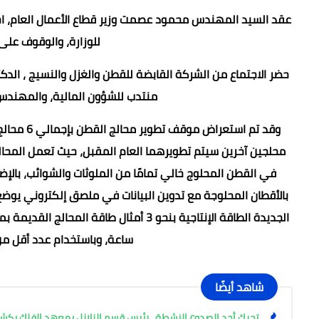
عقد السيد المهندس محمود عصمت وزير قطاع الأعمال العام، اجتم
للوزارة، والوقوف على
حضر الاجتماع من الشركة القابضة للقطن والغزل والنسيج ، ال
منتدب للشؤون المالية، والمهندس
محلجين آخرين سيتم تطويرهما العام المقبل، حيث تعمل المحالج
في القطن المحلوج خالي تمامًا من الملوثات والشوائب، بال
بالأقطان المحلوجة مع تدوين البيانات في ملصق إلكتروني يوضع
ساعة، وباستخدام عدد أقل من 
شاهد أيضًا
تحرك أحد الصدوع النشطة.. رئيس قسم الزلازل بمعهد الفلك ي