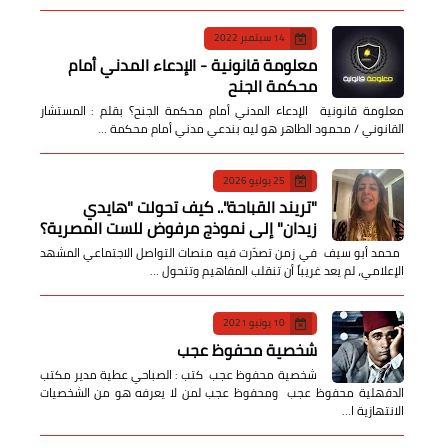
14 سبتمبر 2022
معلومة قانونية - الإدعاء المدني أمام
محكمة الجنح
معلومة قانونية الإدعاء المدني أمام محكمة الجنح؟ بقلم : المستشار
القانوني / محمود الطاهر هو ليه بندعي مدني أمام محكمة …
25 يوليو 2026
​"تريند القباحة".. كيف تحولت "هايدي
زيدان" إلى نموذج مرفوض للست المصرية؟
​ محمد أبو سيف ​في زمن تصدّرت فيه منصات التواصل الاجتماعي المشهد
الإعلامي، لم يعد غريباً أن تنقلب المفاهيم وتتحول …
10 يونيو 2021
شخصية محفوظ عجب
شخصية محفوظ عجب كتب : الصباحي عطية مدير مكتب
الدقهلية محفوظ عجب ومحفوظ عجب لمن لا يعرفه هو من الشخصيات
الانتهازية ا…