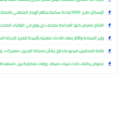
الإسكان: طرح 5000 وحدة سكنية بنظام الإيجار المنتهي بالتملك
افتتاح معرض كنوز الفراعنة بمتحف دي يونج في الولايات المتحدة
وزير السياحة والآثار يعقد لقاءات مهنية بأميركا لتعزيز الحركة ا
نقابة المحامين: فيديو متداول بشأن مملكة البحرين «مفبرك».. وإ
غموض يكتنف حادث ميناء دمياط.. روايات متضاربة بين «استهد