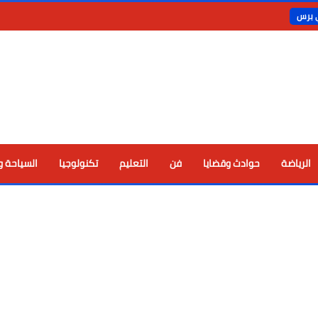
ي برس
الرياضة
حوادث وقضايا
فن
التعليم
تكنولوجيا
السياحة و