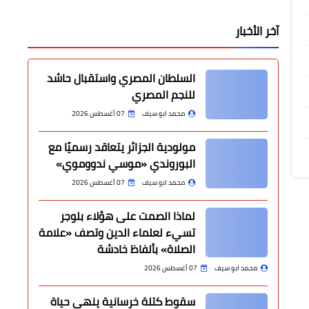
آخر الأخبار
السلطان المصري واستقبال حاشد
للنجم المصري
محمد ابو سيف
07 أغسطس 2026
مولودية الجزائر يتعاقد رسميًا مع
البوروندي «موسي ندووموي»
محمد ابو سيف
07 أغسطس 2026
لماذا الصمت على هؤلاء بلوجر
تسيء لعلماء الدين وتصف «علامة
الصلاة» بألفاظ خادشة
محمد ابو سيف
07 أغسطس 2026
سقوط كتلة خرسانية ينهي حياة