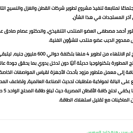
اعًا لمتابعة تنفيذ مشروع تطوير شركات القطن والغزل والنسيج التا
 آخر المستجدات في هذا الشأن.
دكتور أحمد مصطفى العضو المنتدب التنفيذي، والدكتور عصام صادق ع
 ممدوح الديب عضو منتدب للشؤون الفنية.
وقد تم استعراض موقف تطوير محالج القطن بإجمالي 6 محالج تم الانتهاء من تطوير 4 منها بتكلفة حوالي 600 مليون جنيه
 المطورة بتكنولوجيا حديثة آليًا دون تدخل يدوي بما يحقق جودة عال
إضافة إلى معمل متطور مزود بأحدث الأجهزة لقياس المواصفات الخاصة
17 مارس 2022
17 مارس 2022
17 مارس 2022
17 مارس 2022
17 مارس 2022
 على البالة لمواكبة متطلبات تحديث الصناعة العالمية، وتضاعف المحا
الجديدة الطاقة الإنتاجية بنحو 3 أمثال طاقة ال
الماكينات مع تقليل استهلاك الطاقة.
كشف سبب هزة خليج السويس