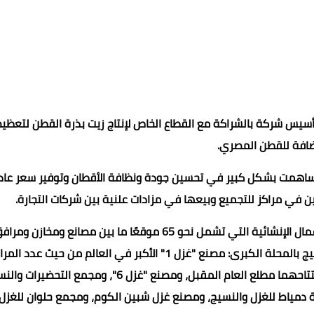
أسيس شركة بالشراكة مع القطاع الخاص لإنتاج زيت بذرة القطن لتعظيم
ضافة للقطن المصري.
تي ساهمت بشكل كبير في تحسين جودة ونظافة الأقطان وتوفير سعر عاد
ين في مراكز للتجميع وبيعها في مزادات علنية بين شركات التجارة.
وفيما يخص مصانع الغزل والنسيج، تم استعراض مستجدات الأعمال الإنشائية التي تشمل نحو 65 موقعًا ما بين مصانع ومخازن و
ومحطات كهرباء وغيرها، ومنها مصانع شركة مصر للغزل والنسيج بالمحلة الكبرى: مصنع "غزل 1" الأكبر في العالم من حيث عدد
تحت سقف واحد (نحو 183 ألف مردن) ومصنع "غزل 4" المقرر افتتاحهما مطلع العام المقبل، ومصنع "غزل 6"، ومجمع التح
ة دمياط للغزل والنسيج، ومصنع غزل شبين الكوم، ومجمع حلوان للغزل