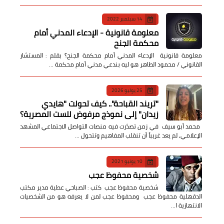
14 سبتمبر 2022
معلومة قانونية - الإدعاء المدني أمام
محكمة الجنح
معلومة قانونية الإدعاء المدني أمام محكمة الجنح؟ بقلم : المستشار
القانوني / محمود الطاهر هو ليه بندعي مدني أمام محكمة …
25 يوليو 2026
​"تريند القباحة".. كيف تحولت "هايدي
زيدان" إلى نموذج مرفوض للست المصرية؟
​ محمد أبو سيف ​في زمن تصدّرت فيه منصات التواصل الاجتماعي المشهد
الإعلامي، لم يعد غريباً أن تنقلب المفاهيم وتتحول …
10 يونيو 2021
شخصية محفوظ عجب
شخصية محفوظ عجب كتب : الصباحي عطية مدير مكتب
الدقهلية محفوظ عجب ومحفوظ عجب لمن لا يعرفه هو من الشخصيات
الانتهازية ا…