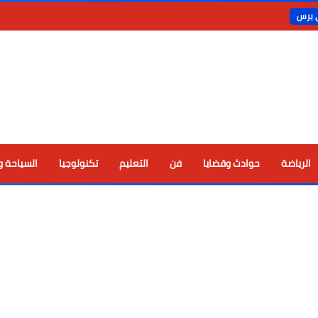
ي برس
الرياضة
حوادث وقضايا
فن
التعليم
تكنولوجيا
السياحة و