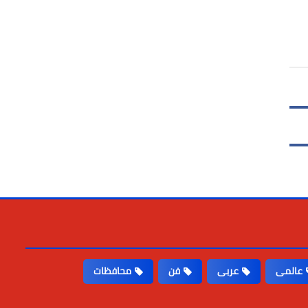
عالمى
عربى
فن
محافظات