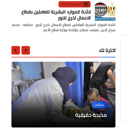
23 نوفمبر 2022
لائحة الموارد البشرية للعاملين بقطاع
الاعمال تخرج للنور
لائحة الموارد البشرية للعاملين بقطاع الاعمال تخرج للنور متابعه:- محمد
سراج الدين كشفت مصادر مؤكدة بوزارة قطاع الأعم…
اخترنا لك
التعليم
عربى
عربى
السياحة والفنادق
كفر الشيخ : مدير تعليم الرياض يتابع
مقالات
انتظام الدراسة بمدرسة أم القرى
إعلان الحداد في الجمهورية العربية
العراق تنظم وقفة تضامنية مع الشعب
بالصور نرصد ما وراء الكواليس في ترميم
السورية
الابتدائية
الفلسطيني
مذبحة حقيقية
المتحف اليوناني الروماني