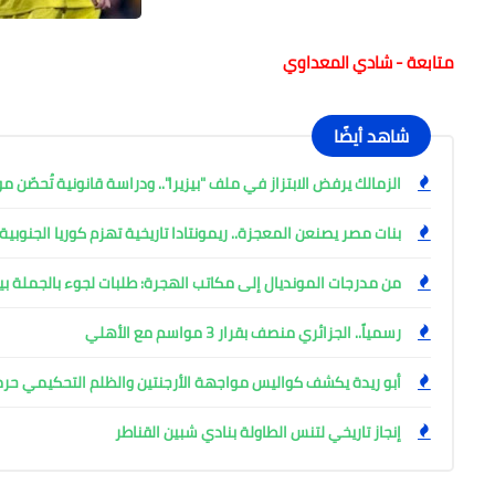
متابعة - شادي المعداوي
شاهد أيضًا
الزمالك يرفض الابتزاز في ملف "بيزيرا".. ودراسة قانونية تُحصّن م
بنات مصر يصنعن المعجزة.. ريمونتادا تاريخية تهزم كوريا الجنوبية 28-27 في مونديال اليد بروماني
من مدرجات المونديال إلى مكاتب الهجرة: طلبات لجوء بالجملة ب
رسمياً.. الجزائري منصف بقرار 3 مواسم مع الأهلي
أبو ريدة يكشف كواليس مواجهة الأرجنتين والظلم التحكيمي حر
إنجاز تاريخي لتنس الطاولة بنادي شبين القناطر