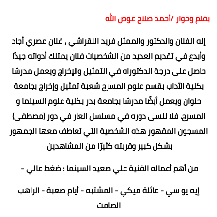
بقلم وحوار /أحمد صلاح عوض الله
إنه الفنان والدكتور والممثل فريد النقراشي ، فنان مصري أجاد
وأبدع في تقديم العديد من الشخصيات فنان يمتلك أدواته جيدًا
حاصل على درجة الدكتوراه في التمثيل والإخراج ويعمل مدرسًا
بكلية الآداب بقسم علوم المسرح شعبة تمثيل وإخراج بجامعة
حلوان ويعمل أيضًا مدرسًا بجامعة بدر بكلية علوم السينما و
المسرح. فلا ننسى دوره في مسلسل العار في دور (مصطفى)
المسجون المقهور هذه الشخصية التي تعاطف معها الجمهور
بشكل كبير وقربته كثيرًا من المشاهدين
من أهم أعماله الفنية علي صعيد السينما : ضغط عالي -
إيه يو سي - عائلة ميكي - المشتبه - أيام صعبة - الراهب
الصامت