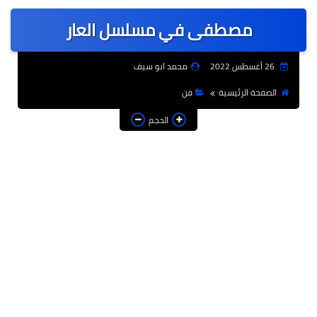
عربى
مصطفى في مسلسل العار
عالمى
الرياضة
26 أغسطس 2022
محمد ابو سيف
حوادث وقضايا
الصفحة الرئيسية
فن
فن
الحجم
التعليم
تكنولوجيا
السياحة والفنادق