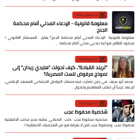
14 سبتمبر 2022
معلومة قانونية - الإدعاء المدني أمام محكمة
الجنح
معلومة قانونية الإدعاء المدني أمام محكمة الجنح؟ بقلم : المستشار القانوني /
محمود الطاهر هو ليه بندعي مدني أمام محكمة …
25 يوليو 2026
​"تريند القباحة".. كيف تحولت "هايدي زيدان" إلى
نموذج مرفوض للست المصرية؟
​ محمد أبو سيف ​في زمن تصدّرت فيه منصات التواصل الاجتماعي المشهد الإعلامي،
لم يعد غريباً أن تنقلب المفاهيم وتتحول …
10 يونيو 2021
شخصية محفوظ عجب
شخصية محفوظ عجب كتب : الصباحي عطية مدير مكتب الدقهلية
محفوظ عجب ومحفوظ عجب لمن لا يعرفه هو من الشخصيات الانتهازية ا…