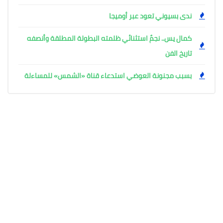
ندى بسيوني تعود عبر أوميجا
كمال يس.. نجمٌ استثنائي ظلمته البطولة المطلقة وأنصفه
تاريخ الفن
بسبب مجنونة العوضي استدعاء قناة «الشمس» للمساءلة