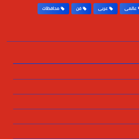
عالمى
عربى
فن
محافظات