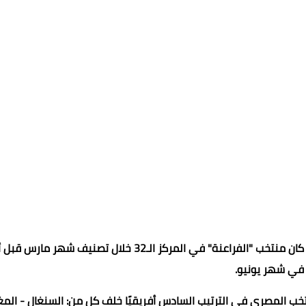
واحتفظ المنتخب المصري بهذا المركز للمرة الثانية تواليًا حيث كان منتخب "الفراعنة" في المركز الـ32 خلال تصنيف شهر مارس
 في شهر يونيو.
تخب المصري في الترتيب السادس أفريقيًا خلف كل من: السنغال - الم