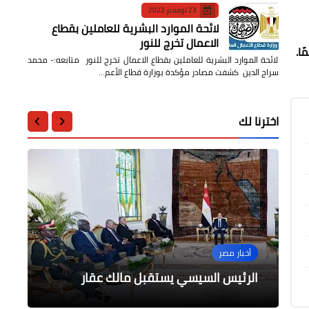
23 نوفمبر 2022
لائحة الموارد البشرية للعاملين بقطاع
الاعمال تخرج للنور
لائحة الموارد البشرية للعاملين بقطاع الاعمال تخرج للنور متابعه:- محمد
سراج الدين كشفت مصادر مؤكدة بوزارة قطاع الأعم…
اخترنا لك
التعليم
محافظات
أخبار مصر
أخبار مصر
أخبار مصر
محافظ الجيزة يتفقد سير امتحانات
تنسيق قبول الثانوي العام والتعليم
نقابة المهندسين : عرفات أمينا عام وناصر
الإستثمار والعمل الدؤوب من أولى أهداف
الفني بالمنوفية
الثانوية العامة ببعض المدارس
مديرية الشباب والرياضة بالجيزة
الرئيس السيسي يستقبل مالك عقار
للصندوق بعد تشكيل هيئة مكتب النقابة