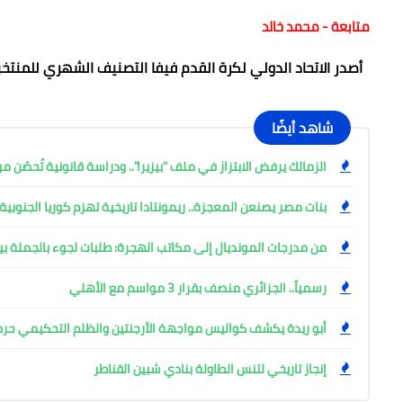
متابعة - محمد خالد
أصدر الاتحاد الدولي لكرة القدم فيفا التصنيف الشهري للمنتخبات 
شاهد أيضًا
الزمالك يرفض الابتزاز في ملف "بيزيرا".. ودراسة قانونية تُحصّن م
بنات مصر يصنعن المعجزة.. ريمونتادا تاريخية تهزم كوريا الجنوبية 28-27 في مونديال اليد بروماني
من مدرجات المونديال إلى مكاتب الهجرة: طلبات لجوء بالجملة ب
رسمياً.. الجزائري منصف بقرار 3 مواسم مع الأهلي
أبو ريدة يكشف كواليس مواجهة الأرجنتين والظلم التحكيمي حر
إنجاز تاريخي لتنس الطاولة بنادي شبين القناطر