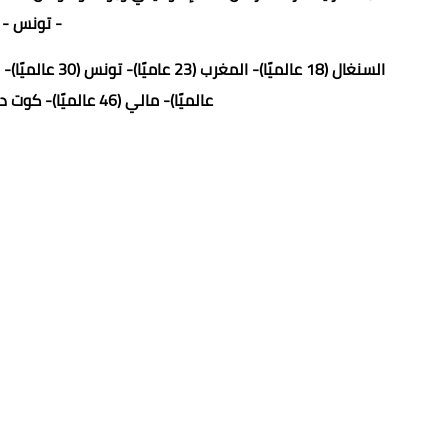
- تونس - ن
عالميًا)- مالي (46 عالميًا)- كوت ديفوار (52 عالميًا)- بوركينا فاسو (55 عالميًا)