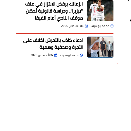
الزمالك يرفض الابتزاز في ملف
"بيزيرا".. ودراسة قانونية تُحصّن
موقف النادي أمام الفيفا
ًا)- مصر (40 عالميًا)- الجزائر (41
محمد ابو سيف
06 أغسطس 2026
ادعاء كاذب بالتحرش لخلاف على
الأجرة وصحفية وهمية
محمد ابو سيف
06 أغسطس 2026