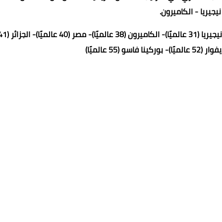
يجيريا - الكاميرون.
السنغال (18 عالميًا)- المغرب (23 عاميًا)- تونس (30 عالميًا)- نيجيريا (31 عالميًا)- الكاميرون (38 عالمي