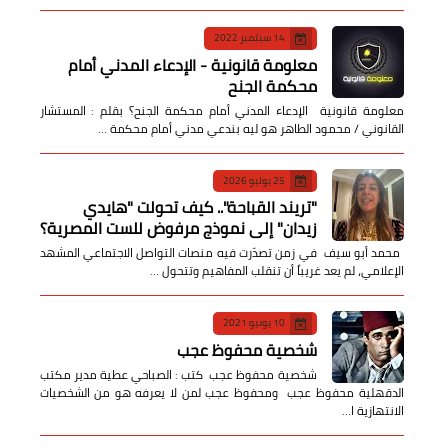
14 سبتمبر 2022
معلومة قانونية - الإدعاء المدني أمام
محكمة الجنح
معلومة قانونية الإدعاء المدني أمام محكمة الجنح؟ بقلم : المستشار
القانوني / محمود الطاهر هو ليه بندعي مدني أمام محكمة …
25 يوليو 2026
​"تريند القباحة".. كيف تحولت "هايدي
زيدان" إلى نموذج مرفوض للست المصرية؟
​ محمد أبو سيف ​في زمن تصدّرت فيه منصات التواصل الاجتماعي المشهد
الإعلامي، لم يعد غريباً أن تنقلب المفاهيم وتتحول …
10 يونيو 2021
شخصية محفوظ عجب
شخصية محفوظ عجب كتب : الصباحي عطية مدير مكتب
الدقهلية محفوظ عجب ومحفوظ عجب لمن لا يعرفه هو من الشخصيات
الانتهازية ا…