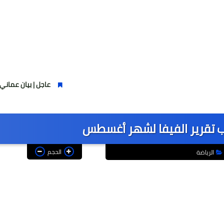
عاجل | بيان عماني إيراني مر
 تقرير الفيفا لشهر أغسطس
الحجم
الرياضة