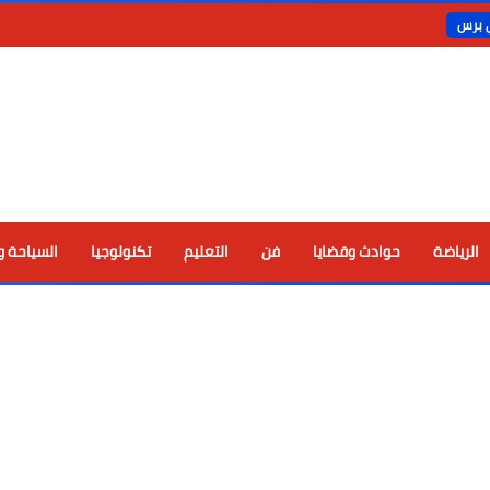
ي برس
الرياضة
حوادث وقضايا
فن
التعليم
تكنولوجيا
السياحة و